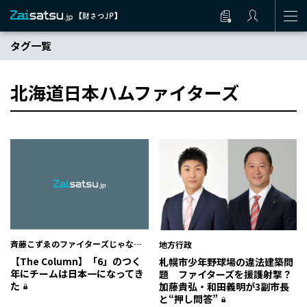
タグ一覧
北海道日本ハムファイターズ
斉藤こずゑのファイターズじゃない
地方行政
と
【The Column】「6」のつく
札幌市少年野球場の違法建築問
年にチームは日本一になってき
題 ファイターズを援護射撃？
た
加藤貴弘・和田義明が3副市長
と“押し問答”