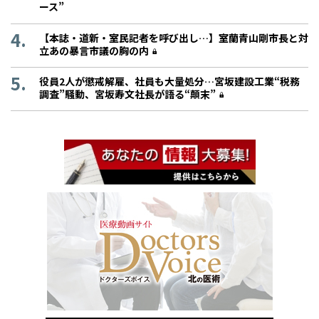
ース”
【本誌・道新・室民記者を呼び出し…】室蘭青山剛市長と対
立あの暴言市議の胸の内
役員2人が懲戒解雇、社員も大量処分…宮坂建設工業“税務
調査”騒動、宮坂寿文社長が語る“顛末”