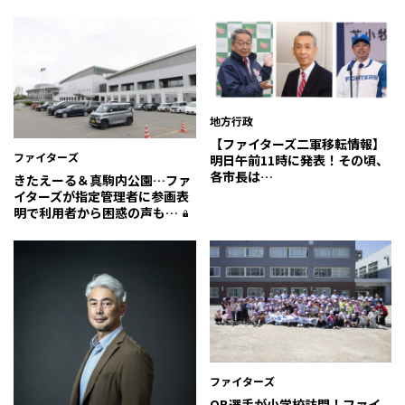
地方行政
【ファイターズ二軍移転情報】
ファイターズ
明日午前11時に発表！その頃、
各市長は…
きたえーる＆真駒内公園…ファ
イターズが指定管理者に参画表
明で利用者から困惑の声も…
ファイターズ
OB選手が小学校訪問！ファイ