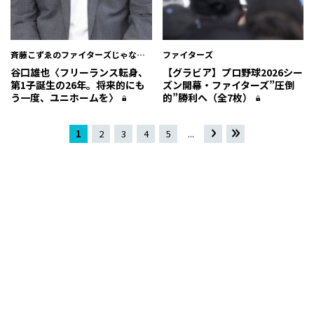
斉藤こずゑのファイターズじゃない
ファイターズ
と
谷口雄也〈フリーランス転身、
【グラビア】プロ野球2026シー
第1子誕生の26年。将来的にも
ズン開幕・ファイターズ”圧倒
う一度、ユニホームを〉
的”勝利へ（全7枚）
1
2
3
4
5
...
»
最
後 »