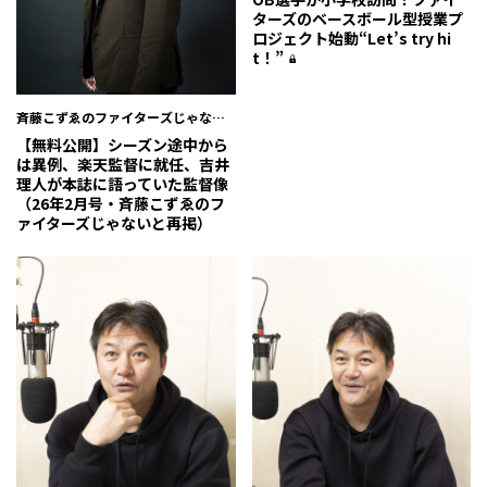
ターズのベースボール型授業プ
ロジェクト始動――“Let’s try hi
t！”
斉藤こずゑのファイターズじゃない
と
【無料公開】シーズン途中から
は異例、楽天監督に就任、吉井
理人が本誌に語っていた監督像
（26年2月号・斉藤こずゑのフ
ァイターズじゃないと再掲）