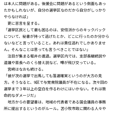
は本人に問題がある。後援会に問題があるという側面もあっ
たかもしれないが、自分の選挙区なのだから自分がしっかり
やらなければ」
更に苦言を呈する。
「選挙区民として最も困るのは、安倍派からのキックバック
について、秘書が持って逃げたとか、どこに行ったのか分から
ないなどと言っていること。あれは責任逃れでしかありませ
ん。そんなことは思っても言うべきことではない」
注目が集まる堀井の進退。選挙区内では、支部長継続説や
道議や首長へのくら替え説など、噂が飛び交っている。
宮﨑はなおも続ける。
「彼が次の選挙で出馬しても落選確実というのが大方の見
方。そうなると、9区で与党衆院議員が不在になる。次々回の
選挙まで３年以上の空白を作るわけにはいかない。それは致
命的なダメージだ」
地方からの要望書は、地域の代表者である国会議員の事務
所に提出するというのがルール。苫小牧市政に関わる人々や