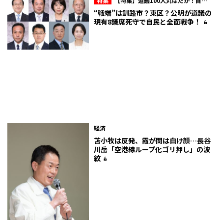
特集
【特集】道議100人丸はだか！自民
会派内のマル秘情報を赤裸々に！北海道議
“戦端”は釧路市？東区？公明が道議の
会“ここだけの話”
現有8議席死守で自民と全面戦争！
経済
苫小牧は反発、霞が関は白け顔…長谷
川岳「空港線ループ化ゴリ押し」の波
紋