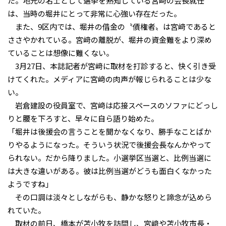
た。地元の名士として選挙を熟知している宮﨑の会長就任
は、当時の堀井にとって非常に心強い存在だった。
また、9区内では、堀井の借金の〝債権者〟は宮﨑であると
ささやかれている。宮﨑の離脱が、堀井の資金難をより深め
ていることは想像に難くない。
3月27日、本誌記者が宮﨑に取材を打診すると、快く引き受
けてくれた。メディアに宮﨑の肉声が報じられることは少な
い。
岩倉建設の役員室で、宮﨑は応接スペースのソファにどっし
りと腰を下ろすと、早々に自ら語り始めた。
「堀井は後援会の言うことを聞かなくなり、勝手なことばか
りやるようになった。そういう状況で後援会長なんかやって
られない。だから降りました。小選挙区当選と、比例当選に
は大きな違いがある。彼は比例当選がどうも面白くなかった
ようですね」
その口調は淡々としながらも、静かな怒りと諦念が込めら
れていた。
取材の前日、橋本が苫小牧を訪問し、宮﨑や苫小牧市長・