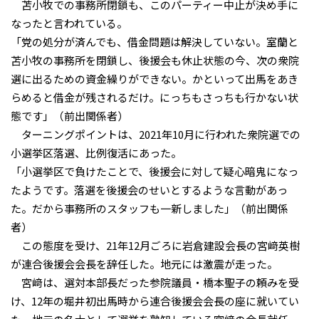
苫小牧での事務所閉鎖も、このパーティー中止が決め手に
なったと言われている。
「党の処分が済んでも、借金問題は解決していない。室蘭と
苫小牧の事務所を閉鎖し、後援会も休止状態の今、次の衆院
選に出るための資金繰りができない。かといって出馬をあき
らめると借金が残されるだけ。にっちもさっちも行かない状
態です」（前出関係者）
ターニングポイントは、2021年10月に行われた衆院選での
小選挙区落選、比例復活にあった。
「小選挙区で負けたことで、後援会に対して疑心暗鬼になっ
たようです。落選を後援会のせいとするような言動があっ
た。だから事務所のスタッフも一新しました」（前出関係
者）
この態度を受け、21年12月ごろに岩倉建設会長の宮﨑英樹
が連合後援会会長を辞任した。地元には激震が走った。
宮﨑は、選対本部長だった参院議員・橋本聖子の頼みを受
け、12年の堀井初出馬時から連合後援会会長の座に就いてい