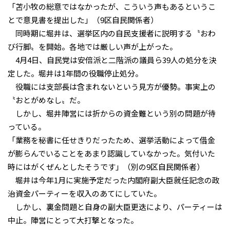
「苫小牧の総意ではなかったが、こういう声もあるというこ
とで意見書を提出した」（9区自民関係者）
同時期に堀井は、選挙区内の自民支援者に説明する〝おわ
び行脚〟を開始。各地では厳しい声が上がった。
4月4日、自民党は安倍派と二階派の議員ら39人の処分を決
定した。堀井は1年間の役職停止処分。
役職には支部長は含まれないという見方が優勢。事実上の
〝おとがめなし〟だ。
しかし、堀井陣営には折からの資金難という別の問題が待
っている。
「業務を秘書に任せきりだったため、選挙活動によって借金
が膨らんでいることをあまり認識していなかった。気付いた
時にはがくぜんとしたそうです」（別の9区自民関係者）
堀井は今年1月に実施予定だった内閣府副大臣就任記念の政
治資金パーティーを収入のあてにしていた。
しかし、裏金問題と自身の副大臣更迭により、パーティーは
中止。陣営にとって大打撃となった。