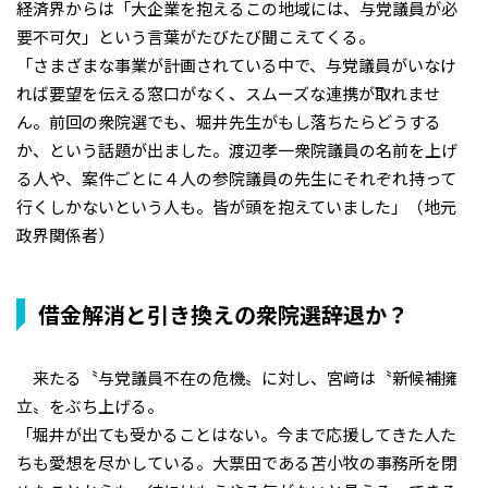
経済界からは「大企業を抱えるこの地域には、与党議員が必
要不可欠」という言葉がたびたび聞こえてくる。
「さまざまな事業が計画されている中で、与党議員がいなけ
れば要望を伝える窓口がなく、スムーズな連携が取れませ
ん。前回の衆院選でも、堀井先生がもし落ちたらどうする
か、という話題が出ました。渡辺孝一衆院議員の名前を上げ
る人や、案件ごとに４人の参院議員の先生にそれぞれ持って
行くしかないという人も。皆が頭を抱えていました」（地元
政界関係者）
借金解消と引き換えの衆院選辞退か？
来たる〝与党議員不在の危機〟に対し、宮﨑は〝新候補擁
立〟をぶち上げる。
「堀井が出ても受かることはない。今まで応援してきた人た
ちも愛想を尽かしている。大票田である苫小牧の事務所を閉