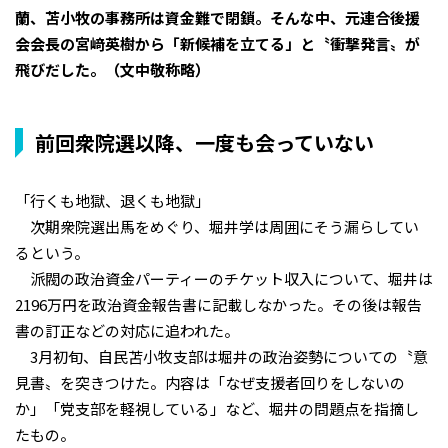
蘭、苫小牧の事務所は資金難で閉鎖。そんな中、元連合後援
会会長の宮﨑英樹から「新候補を立てる」と〝衝撃発言〟が
飛びだした――。（文中敬称略）
前回衆院選以降、一度も会っていない
「行くも地獄、退くも地獄」
次期衆院選出馬をめぐり、堀井学は周囲にそう漏らしてい
るという。
派閥の政治資金パーティーのチケット収入について、堀井は
2196万円を政治資金報告書に記載しなかった。その後は報告
書の訂正などの対応に追われた。
3月初旬、自民苫小牧支部は堀井の政治姿勢についての〝意
見書〟を突きつけた。内容は「なぜ支援者回りをしないの
か」「党支部を軽視している」など、堀井の問題点を指摘し
たもの。