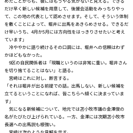
めたことからも、彼にはもうやる気がないと見える。できる
だけ早く新しい候補を用意して、後援会活動をみっちりやっ
て、この地の代表として認めさせます。そして、そういう体制
を敷くことによって、堀井に出馬をあきらめさせる。できるだ
け早いうち、4月か5月には方向性をはっきりさせたいと考え
ています」
冷ややかに語り続けるその口調には、堀井への信頼はわず
かほどもなかった。
9区の自民関係者は「現職というのは非常に重い。堀井さん
を切り捨てることはない」と語る。
宮﨑はこれに対し、断言する。
「それは堀井が出る前提での話。出馬しない、新しい候補を
立てるということになれば、皆こちらへ傾くに決まっていま
す」
気になる新候補について、地元では苫小牧市議の金澤俊の
名がたびたび上げられている。一方、金澤には次期苫小牧市
長選への出馬説も根強い。
宮﨑は次のような見解を示す。