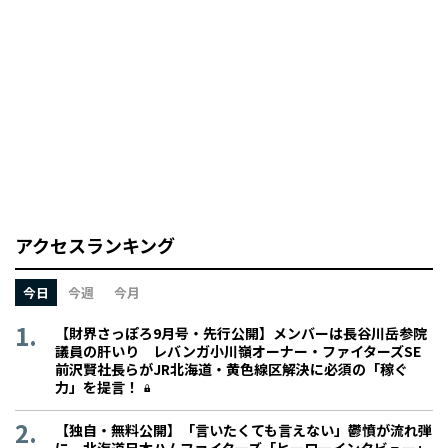
アクセスランキング
今日
今週
今月
【財界さっぽろ9月号・先行公開】メンバーは長谷川岳参院
議員の肝いり レバンガ小川嶺オーナー・ファイターズSE
前沢賢社長らがJR北海道・黄色線区解決に必須の「稼ぐ
力」を提言！
【独自・無料公開】「言いたくても言えない」鬱憤が流れ弾