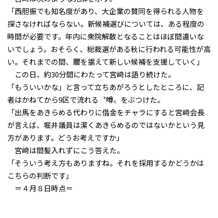
「西胆振でも知名度があり、大企業の賛同を得られる人物を
探さなければならない。新候補選びについては、ある程度の
時間が必要です。年内に衆院解散となることはほぼ間違いな
いでしょう。おそらく、総裁選がある秋に行われる可能性が高
い。それまでの間、腰を据えて新しい候補を支援していく」
この日、約30分間にわたって宮﨑は語り続けた。
「もういいかな」と言って立ちあがろうとしたところに、記
者はかねてから9区で流れる〝噂〟をぶつけた。
「出馬をあきらめる代わりに借金をチャラにすると宮﨑会長
が言えば、堀井議員は潔くあきらめるのではないかという見
方があります。どうお考えですか」
宮﨑は間髪入れずにこう答えた。
「そういう考え方もありますね。それを採用するかどうかは
こちらの判断です」
＝４月８日時点＝