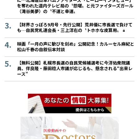
に…北海道日本ハムファイターズ「ヒーローインタビュー」
を奪われた道内テレビ局の〝怨嗟〟と元ファイターズガール
（滝谷美夢）の〝不運と幸運〟
【財界さっぽろ9月号・先行公開】荒井優に市長選で負けて
も…自民党札連会長・三上洋右の〝トホホな皮算用〟
映画「一月の声に歓びを刻め」公開記念！カルーセル麻紀と
松山千春の自叙伝本対談
【無料公開】札幌市長選の自民党候補選考に今洋佑衆院議
員、伴良隆・藤田稔人市議が応じるも、懸念される“出来レ
ース”