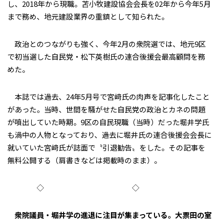
し、2018年から現職。苫小牧建設協会会長を02年から今年5月
まで務め、地元建設業界の重鎮として知られた。
政治とのつながりも強く、今年2月の衆院選では、地元9区
で初当選した自民党・松下英樹氏の連合後援会最高顧問を務
めた。
本誌では過去、24年5月号で宮﨑氏の肉声を記事化したこと
があった。当時、世間を騒がせた自民党の政治とカネの問題
が噴出していた時期。9区の自民現職（当時）だった堀井学氏
も渦中の人物となっており、過去に堀井氏の連合後援会会長に
就いていた宮﨑氏が誌面で〝引退勧告〟をした。その記事を
無料公開する（肩書きなどは掲載時のまま）。
◇ ◇
衆院議員・堀井学の進退に注目が集まっている。大票田の室