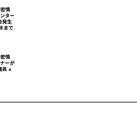
機密情
センター
約金発生
0年まで
機密情
ーナーが
議員