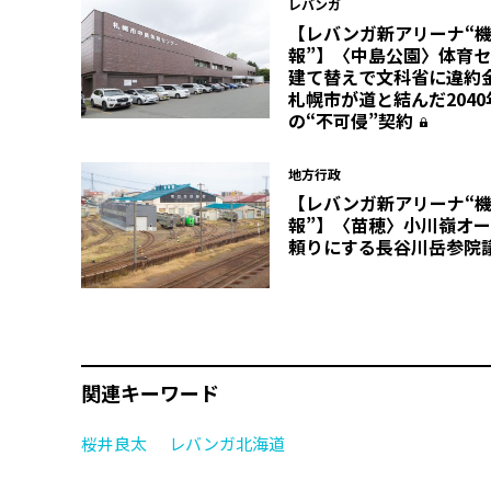
レバンガ
【レバンガ新アリーナ“
報”】〈中島公園〉体育
建て替えで文科省に違
札幌市が道と結んだ204
の“不可侵”契約
地方行政
【レバンガ新アリーナ“
報”】〈苗穂〉小川嶺オ
頼りにする長谷川岳参院
関連キーワード
桜井良太
レバンガ北海道