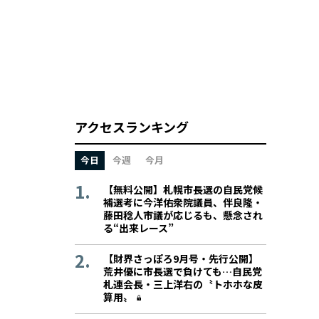
アクセスランキング
今日
今週
今月
【無料公開】札幌市長選の自民党候
補選考に今洋佑衆院議員、伴良隆・
藤田稔人市議が応じるも、懸念され
る“出来レース”
【財界さっぽろ9月号・先行公開】
荒井優に市長選で負けても…自民党
札連会長・三上洋右の〝トホホな皮
算用〟