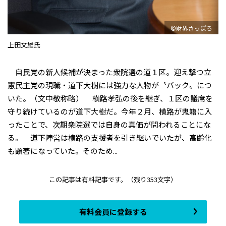
©財界さっぽろ
上田文雄氏
自民党の新人候補が決まった衆院選の道１区。迎え撃つ立
憲民主党の現職・道下大樹には強力な人物が〝バック〟につ
いた。（文中敬称略） 横路孝弘の後を継ぎ、１区の議席を
守り続けているのが道下大樹だ。今年２月、横路が鬼籍に入
ったことで、次期衆院選では自身の真価が問われることにな
る。 道下陣営は横路の支援者を引き継いでいたが、高齢化
も顕著になっていた。そのため...
この記事は有料記事です。
（残り353文字）
有料会員に登録する