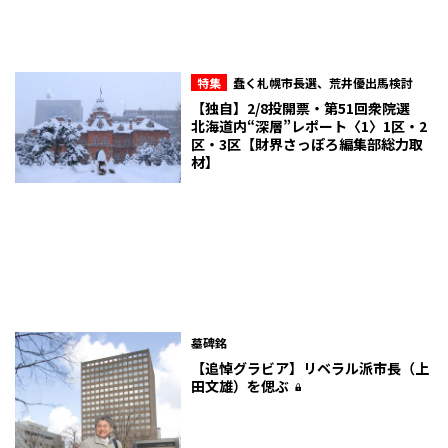
特集
蠢く札幌市長選、荒井優出馬検討
【独自】2/8投開票・第51回衆院選
北海道内“深層”レポート〈1〉1区・2
区・3区【財界さっぽろ編集部総力取
材】
墓碑銘
【追悼グラビア】リベラル派市長（上
田文雄）を偲ぶ