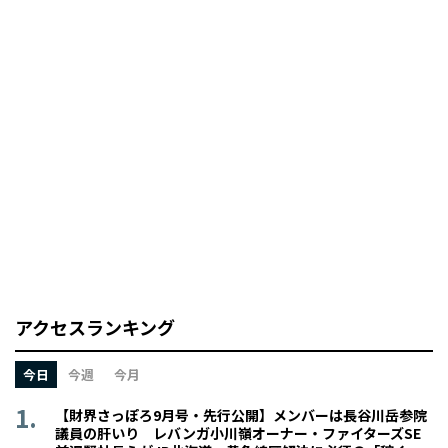
アクセスランキング
今日
今週
今月
【財界さっぽろ9月号・先行公開】メンバーは長谷川岳参院
議員の肝いり レバンガ小川嶺オーナー・ファイターズSE