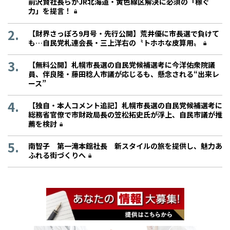
前沢賢社長らがJR北海道・黄色線区解決に必須の「稼ぐ
力」を提言！
【財界さっぽろ9月号・先行公開】荒井優に市長選で負けて
も…自民党札連会長・三上洋右の〝トホホな皮算用〟
【無料公開】札幌市長選の自民党候補選考に今洋佑衆院議
員、伴良隆・藤田稔人市議が応じるも、懸念される“出来レ
ース”
【独自・本人コメント追記】札幌市長選の自民党候補選考に
総務省官僚で市財政局長の笠松拓史氏が浮上、自民市議が推
薦を検討
南智子 第一滝本館社長 新スタイルの旅を提供し、魅力あ
ふれる街づくりへ