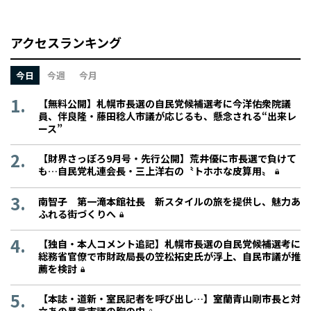
アクセスランキング
今日
今週
今月
【無料公開】札幌市長選の自民党候補選考に今洋佑衆院議
員、伴良隆・藤田稔人市議が応じるも、懸念される“出来レ
ース”
【財界さっぽろ9月号・先行公開】荒井優に市長選で負けて
も…自民党札連会長・三上洋右の〝トホホな皮算用〟
南智子 第一滝本館社長 新スタイルの旅を提供し、魅力あ
ふれる街づくりへ
【独自・本人コメント追記】札幌市長選の自民党候補選考に
総務省官僚で市財政局長の笠松拓史氏が浮上、自民市議が推
薦を検討
【本誌・道新・室民記者を呼び出し…】室蘭青山剛市長と対
立あの暴言市議の胸の内