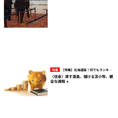
特集
【特集】北海道版！何でもランキン
グ&マル秘データ
〈信金〉貸す渡島、儲ける苫小牧、健
全な遠軽