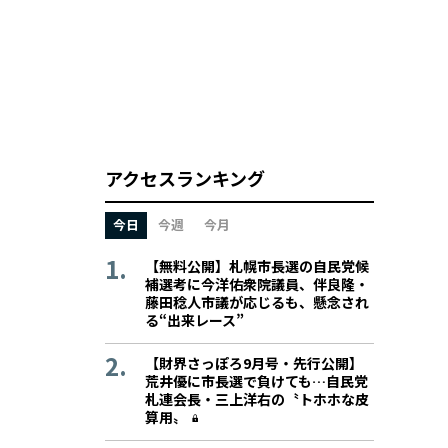
アクセスランキング
今日
今週
今月
【無料公開】札幌市長選の自民党候
補選考に今洋佑衆院議員、伴良隆・
藤田稔人市議が応じるも、懸念され
る“出来レース”
【財界さっぽろ9月号・先行公開】
荒井優に市長選で負けても…自民党
札連会長・三上洋右の〝トホホな皮
算用〟