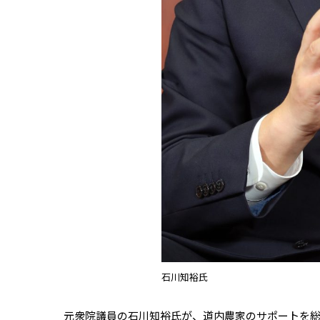
石川知裕氏
元衆院議員の石川知裕氏が、道内農家のサポートを総