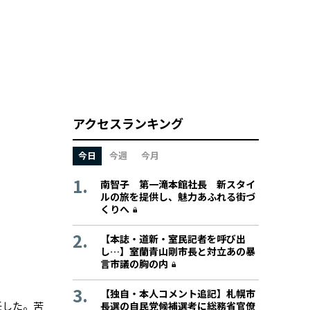
アクセスランキング
今日
今週
今月
南智子 第一滝本館社長 新スタイ
ルの旅を提供し、魅力あふれる街づ
くりへ
【本誌・道新・室民記者を呼び出
し…】室蘭青山剛市長と対立あの暴
言市議の胸の内
【独自・本人コメント追記】札幌市
任した。苦
長選の自民党候補選考に総務省官僚