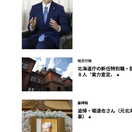
地方行政
北海道庁の新任特別職・
８人〝実力査定〟
墓碑銘
追悼・堀達也さん（元北
事）