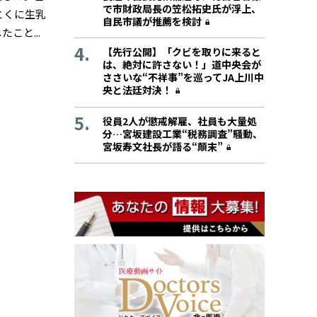
で市財政局長の笠松拓史氏が浮上、
とくに生乳
自民市議が推薦を検討
と...
【先行公開】「クビを取りに来ると
は、絶対に許さない！」道中央会が
ささいな“不祥事”を巡ってJA上川中
央と法廷対決！
役員2人が懲戒解雇、社員も大量処
分…宮坂建設工業“税務調査”騒動、
宮坂寿文社長が語る“顛末”