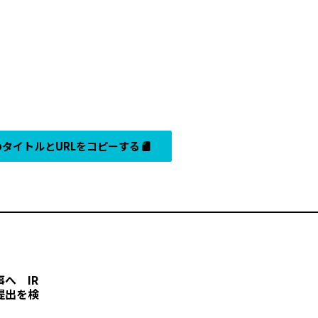
タイトルとURLをコピーする
へ IR
提出を検