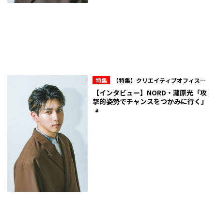
特集
【特集】クリエイティブオフィスキ
ュー所属・NORD 10周年の現在地
【インタビュー】NORD・瀧原光「攻
撃的姿勢でチャンスをつかみに行く」