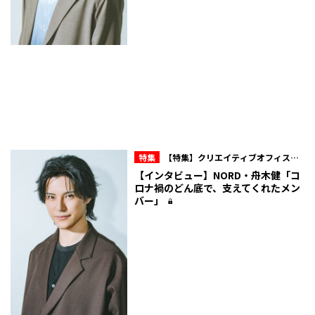
特集
【特集】クリエイティブオフィスキ
ュー所属・NORD 10周年の現在地
【インタビュー】NORD・舟木健「コ
ロナ禍のどん底で、支えてくれたメン
バー」