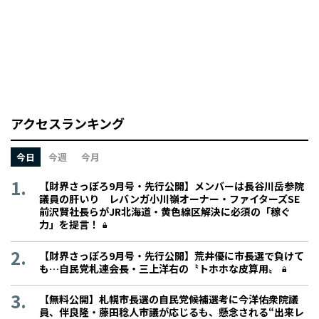
アクセスランキング
今日
今週
今月
【財界さっぽろ9月号・先行公開】メンバーは長谷川岳参院
議員の肝いり レバンガ小川嶺オーナー・ファイターズSE
前沢賢社長らがJR北海道・黄色線区解決に必須の「稼ぐ
力」を提言！
【財界さっぽろ9月号・先行公開】荒井優に市長選で負けて
も…自民党札連会長・三上洋右の〝トホホな皮算用〟
【無料公開】札幌市長選の自民党候補選考に今洋佑衆院議
員、伴良隆・藤田稔人市議が応じるも、懸念される“出来レ