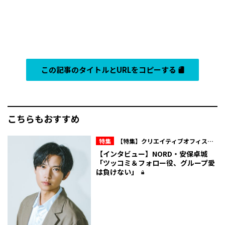
この記事のタイトルとURLをコピーする
こちらもおすすめ
特集
【特集】クリエイティブオフィスキ
ュー所属・NORD 10周年の現在地
【インタビュー】NORD・安保卓城
「ツッコミ＆フォロー役、グループ愛
は負けない」