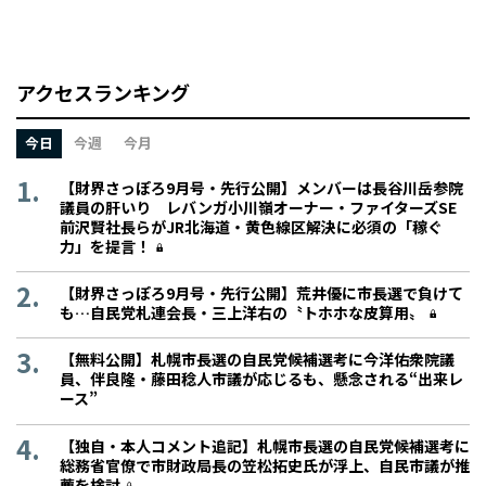
アクセスランキング
今日
今週
今月
【財界さっぽろ9月号・先行公開】メンバーは長谷川岳参院
議員の肝いり レバンガ小川嶺オーナー・ファイターズSE
前沢賢社長らがJR北海道・黄色線区解決に必須の「稼ぐ
力」を提言！
【財界さっぽろ9月号・先行公開】荒井優に市長選で負けて
も…自民党札連会長・三上洋右の〝トホホな皮算用〟
【無料公開】札幌市長選の自民党候補選考に今洋佑衆院議
員、伴良隆・藤田稔人市議が応じるも、懸念される“出来レ
ース”
【独自・本人コメント追記】札幌市長選の自民党候補選考に
総務省官僚で市財政局長の笠松拓史氏が浮上、自民市議が推
薦を検討