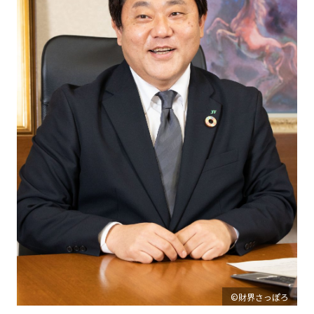
©財界さっぽろ