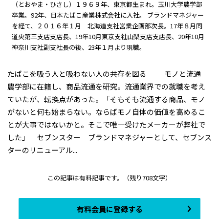
（とおやま・ひさし）１９６９年、東京都生まれ。玉川大学農学部
卒業。92年、日本たばこ産業株式会社に入社。 ブランドマネジャー
を経て、２０１６年１月 北海道支社営業企画部次長。17年８月同
道央第三支店支店長、19年10月東京支社山梨支店支店長、20年10月
神奈川支社副支社長の後、23年１月より現職。
たばこを吸う人と吸わない人の共存を図る モノと流通
農学部に在籍し、商品流通を研究。流通業界での就職を考え
ていたが、転換点があった。「そもそも流通する商品、モノ
がないと何も始まらない。ならばモノ自体の価値を高めるこ
とが大事ではないかと。そこで唯一受けたメーカーが弊社で
した」 セブンスター ブランドマネジャーとして、セブンス
ターのリニューアル...
この記事は有料記事です。
（残り708文字）
有料会員に登録する