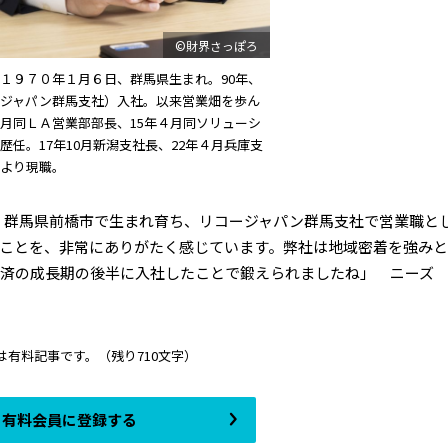
©財界さっぽろ
１９７０年１月６日、群馬県生まれ。90年、
ジャパン群馬支社）入社。以来営業畑を歩ん
月同ＬＡ営業部部長、15年４月同ソリューシ
歴任。17年10月新潟支社長、22年４月兵庫支
月より現職。
 群馬県前橋市で生まれ育ち、リコージャパン群馬支社で営業職と
ことを、非常にありがたく感じています。弊社は地域密着を強み
済の成長期の後半に入社したことで鍛えられましたね」 ニーズ 
は有料記事です。
（残り710文字）
有料会員に登録する