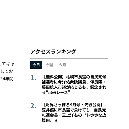
アクセスランキング
してキャ
今日
今週
今月
としてお
【無料公開】札幌市長選の自民党候
34年間
補選考に今洋佑衆院議員、伴良隆・
藤田稔人市議が応じるも、懸念され
る“出来レース”
【財界さっぽろ9月号・先行公開】
荒井優に市長選で負けても…自民党
札連会長・三上洋右の〝トホホな皮
算用〟