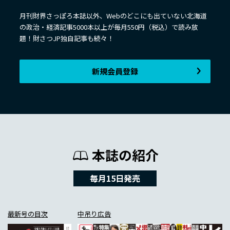
月刊財界さっぽろ本誌以外、Webのどこにも出ていない北海道
の政治・経済記事5000本以上が毎月550円（税込）で読み放
題！財さつJP独自記事も続々！
新規会員登録
本誌の紹介
毎月15日発売
最新号の目次
中吊り広告