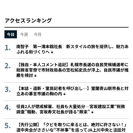
アクセスランキング
今日
今週
今月
南智子 第一滝本館社長 新スタイルの旅を提供し、魅力あ
ふれる街づくりへ
【独自・本人コメント追記】札幌市長選の自民党候補選考に
総務省官僚で市財政局長の笠松拓史氏が浮上、自民市議が推
薦を検討
【本誌・道新・室民記者を呼び出し…】室蘭青山剛市長と対
立あの暴言市議の胸の内
役員2人が懲戒解雇、社員も大量処分…宮坂建設工業“税務
調査”騒動、宮坂寿文社長が語る“顛末”
【先行公開】「クビを取りに来るとは、絶対に許さない！」
道中央会がささいな“不祥事”を巡ってJA上川中央と法廷対