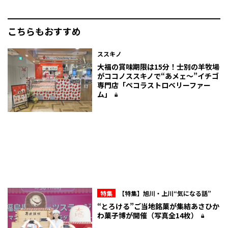
こちらもおすすめ
ススキノ
大福の賞味期限は15分！士別の羊牧場
がココノススキノで“あメェ～”イチゴ
専門店「ペコラストロベリーファー
ム」
特集
【特集】旭川・上川“気になる話”
“とろける”ご当地銘菓が集結――あさひか
わ菓子博が開催（写真全14枚）