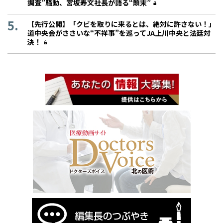
調査”騒動、宮坂寿文社長が語る“顛末”
【先行公開】「クビを取りに来るとは、絶対に許さない！」
道中央会がささいな“不祥事”を巡ってJA上川中央と法廷対
決！