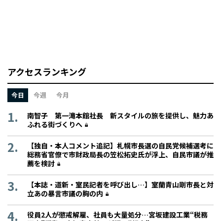
アクセスランキング
今日
今週
今月
南智子 第一滝本館社長 新スタイルの旅を提供し、魅力あ
ふれる街づくりへ
【独自・本人コメント追記】札幌市長選の自民党候補選考に
総務省官僚で市財政局長の笠松拓史氏が浮上、自民市議が推
薦を検討
【本誌・道新・室民記者を呼び出し…】室蘭青山剛市長と対
立あの暴言市議の胸の内
役員2人が懲戒解雇、社員も大量処分…宮坂建設工業“税務