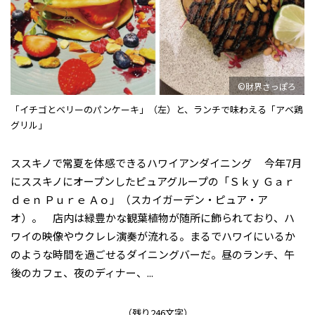
©財界さっぽろ
「イチゴとベリーのパンケーキ」（左）と、ランチで味わえる「アベ鶏
グリル」
ススキノで常夏を体感できるハワイアンダイニング 今年7月
にススキノにオープンしたピュアグループの「Ｓｋｙ Ｇａｒ
ｄｅｎ Ｐｕｒｅ Ａｏ」（スカイガーデン・ピュア・ア
オ）。 店内は緑豊かな観葉植物が随所に飾られており、ハ
ワイの映像やウクレレ演奏が流れる。まるでハワイにいるか
のような時間を過ごせるダイニングバーだ。昼のランチ、午
後のカフェ、夜のディナー、...
（残り246文字）