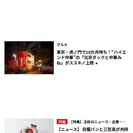
グルメ
東京・虎ノ門で10カ月待ち！“ハイエ
ンド中華”の「北京ダックと中華み
ね」がススキノ上陸
特集
【特集】注目のニュース・企業・人
物
【ニュース】 日糧パンと三笠高が共同