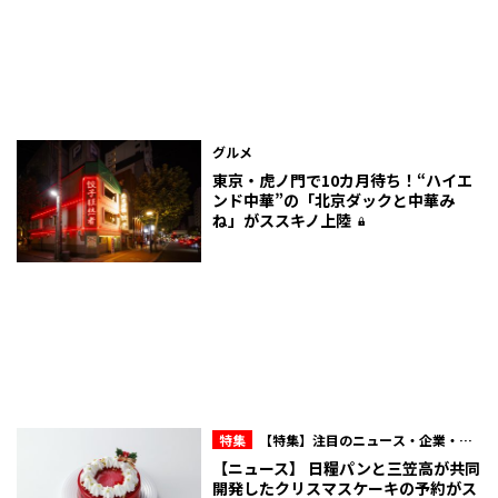
グルメ
東京・虎ノ門で10カ月待ち！“ハイエ
ンド中華”の「北京ダックと中華み
ね」がススキノ上陸
特集
【特集】注目のニュース・企業・人
物
【ニュース】 日糧パンと三笠高が共同
開発したクリスマスケーキの予約がス