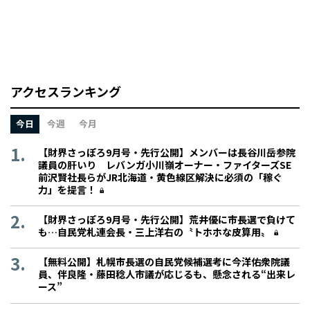
アクセスランキング
今日
今週
今月
【財界さっぽろ9月号・先行公開】メンバーは長谷川岳参院
議員の肝いり レバンガ小川嶺オーナー・ファイターズSE
前沢賢社長らがJR北海道・黄色線区解決に必須の「稼ぐ
力」を提言！
【財界さっぽろ9月号・先行公開】荒井優に市長選で負けて
も…自民党札連会長・三上洋右の〝トホホな皮算用〟
【無料公開】札幌市長選の自民党候補選考に今洋佑衆院議
員、伴良隆・藤田稔人市議が応じるも、懸念される“出来レ
ース”