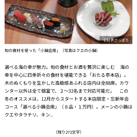
©財界さっぽろ
旬の食材を使った「小鍋会席」（写真はクエの小鍋）
選べる海の幸が魅力。旬の食材とお酒を贅沢に楽しむ 海の
幸を中心に四季折々の食材を堪能できる「おたる亭本店」。
木のぬくもりを生かした高級感あふれる店内は全88席。カウ
ンター以外は全て個室で、２～32名まで対応可能だ。 この
冬のオススメは、12月からスタートする本店限定・忘新年会
コース「選べる小鍋会席」（８品・１万円）。メーンの小鍋は
クエやタラチリ、キン...
（残り272文字）