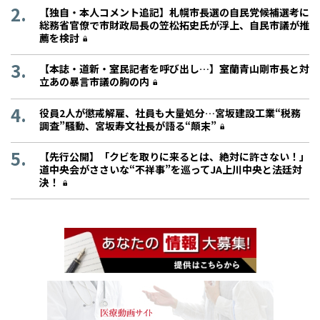
【独自・本人コメント追記】札幌市長選の自民党候補選考に
総務省官僚で市財政局長の笠松拓史氏が浮上、自民市議が推
薦を検討
【本誌・道新・室民記者を呼び出し…】室蘭青山剛市長と対
立あの暴言市議の胸の内
役員2人が懲戒解雇、社員も大量処分…宮坂建設工業“税務
調査”騒動、宮坂寿文社長が語る“顛末”
【先行公開】「クビを取りに来るとは、絶対に許さない！」
道中央会がささいな“不祥事”を巡ってJA上川中央と法廷対
決！