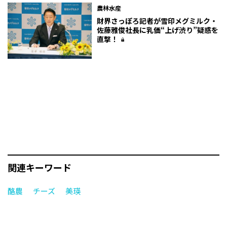
農林水産
財界さっぽろ記者が雪印メグミルク・
佐藤雅俊社長に乳価“上げ渋り”疑惑を
直撃！
関連キーワード
酪農
チーズ
美瑛