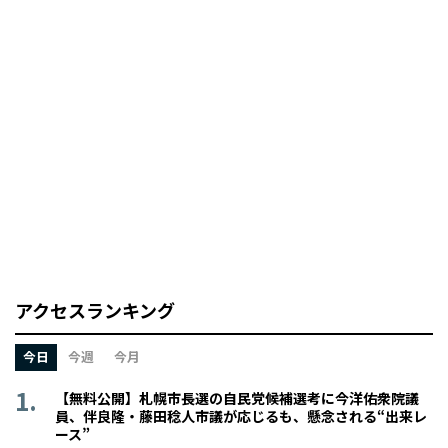
アクセスランキング
今日
今週
今月
【無料公開】札幌市長選の自民党候補選考に今洋佑衆院議
員、伴良隆・藤田稔人市議が応じるも、懸念される“出来レ
ース”