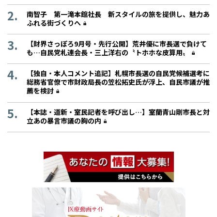
南智子 第一滝本館社長 新スタイルの旅を提供し、魅力あ
ふれる街づくりへ
【財界さっぽろ9月号・先行公開】荒井優に市長選で負けて
も…自民党札連会長・三上洋右の〝トホホな皮算用〟
【独自・本人コメント追記】札幌市長選の自民党候補選考に
総務省官僚で市財政局長の笠松拓史氏が浮上、自民市議が推
薦を検討
【本誌・道新・室民記者を呼び出し…】室蘭青山剛市長と対
立あの暴言市議の胸の内