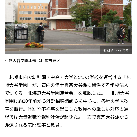
©財界さっぽろ
札幌大谷学園本部（札幌市東区）
札幌市内で幼稚園・中高・大学と5つの学校を運営する「札
幌大谷学園」が、道内の浄土真宗大谷派に関係する学校法人
でつくる「北海道大谷学園連合会」を離脱した。 札幌大谷
学園は約10年前から外部招聘講師らを中心に、各種の学内改
革を断行。体罰や不祥事を起こした教員への厳しい対応の過
程では大量退職や裁判沙汰が起きた。一方で真宗大谷派から
派遣される宗門理事と教員...