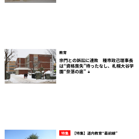
教育
宗門との訴訟に連敗 種市政己理事長
は“資格喪失”待ったなし、札幌大谷学
園“奈落の底”
特集
【特集】道内教育“最前線”