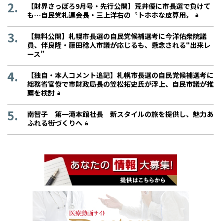
【財界さっぽろ9月号・先行公開】荒井優に市長選で負けて
も…自民党札連会長・三上洋右の〝トホホな皮算用〟
【無料公開】札幌市長選の自民党候補選考に今洋佑衆院議
員、伴良隆・藤田稔人市議が応じるも、懸念される“出来レ
ース”
【独自・本人コメント追記】札幌市長選の自民党候補選考に
総務省官僚で市財政局長の笠松拓史氏が浮上、自民市議が推
薦を検討
南智子 第一滝本館社長 新スタイルの旅を提供し、魅力あ
ふれる街づくりへ