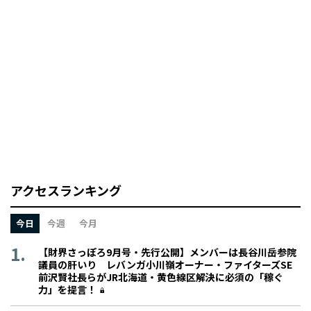
アクセスランキング
今日
今週
今月
【財界さっぽろ9月号・先行公開】メンバーは長谷川岳参院
議員の肝いり レバンガ小川嶺オーナー・ファイターズSE
前沢賢社長らがJR北海道・黄色線区解決に必須の「稼ぐ
力」を提言！