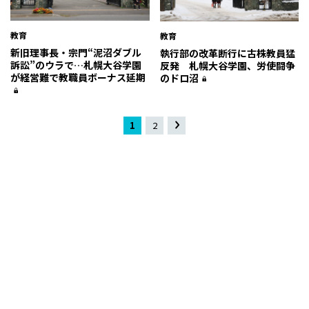
教育
教育
新旧理事長・宗門“泥沼ダブル
執行部の改革断行に古株教員猛
訴訟”のウラで…札幌大谷学園
反発 札幌大谷学園、労使闘争
が経営難で教職員ボーナス延期
のドロ沼
1
2
»