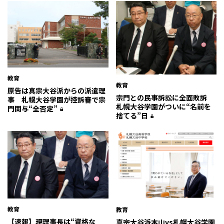
教育
教育
原告は真宗大谷派からの派遣理
宗門との民事訴訟に全面敗訴
事 札幌大谷学園が控訴審で宗
札幌大谷学園がついに“名前を
門関与“全否定”
捨てる”日
教育
教育
【速報】現理事長は“資格な
真宗大谷派本山vs札幌大谷学園