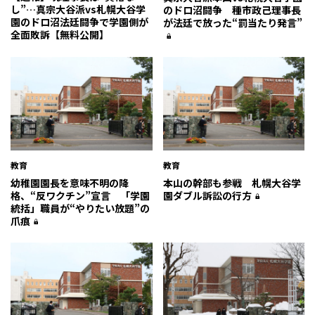
し”…真宗大谷派vs札幌大谷学
のドロ沼闘争 種市政己理事長
園のドロ沼法廷闘争で学園側が
が法廷で放った“罰当たり発言”
全面敗訴【無料公開】
教育
教育
幼稚園園長を意味不明の降
本山の幹部も参戦 札幌大谷学
格、“反ワクチン”宣言 「学園
園ダブル訴訟の行方
統括」職員が“やりたい放題”の
爪痕