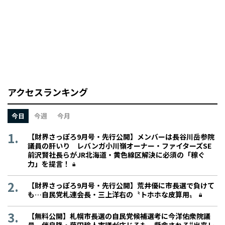
アクセスランキング
今日
今週
今月
【財界さっぽろ9月号・先行公開】メンバーは長谷川岳参院
議員の肝いり レバンガ小川嶺オーナー・ファイターズSE
前沢賢社長らがJR北海道・黄色線区解決に必須の「稼ぐ
力」を提言！
【財界さっぽろ9月号・先行公開】荒井優に市長選で負けて
も…自民党札連会長・三上洋右の〝トホホな皮算用〟
【無料公開】札幌市長選の自民党候補選考に今洋佑衆院議
員、伴良隆・藤田稔人市議が応じるも、懸念される“出来レ