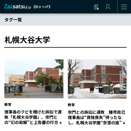
タグ一覧
札幌大谷大学
教育
教育
理事長のクビを賭けた訴訟で連
宗門との訴訟に連敗 種市政己
敗「札幌大谷学園」、宗門と
理事長は“資格喪失”待ったな
の“幻の和解”と上告審の行方
し、札幌大谷学園“奈落の底”