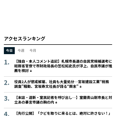
アクセスランキング
今日
今週
今月
【独自・本人コメント追記】札幌市長選の自民党候補選考に
総務省官僚で市財政局長の笠松拓史氏が浮上、自民市議が推
薦を検討
役員2人が懲戒解雇、社員も大量処分…宮坂建設工業“税務
調査”騒動、宮坂寿文社長が語る“顛末”
【本誌・道新・室民記者を呼び出し…】室蘭青山剛市長と対
立あの暴言市議の胸の内
【先行公開】「クビを取りに来るとは、絶対に許さない！」