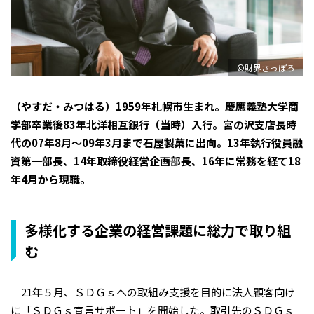
©財界さっぽろ
（やすだ・みつはる）1959年札幌市生まれ。慶應義塾大学商
学部卒業後83年北洋相互銀行（当時）入行。宮の沢支店長時
代の07年8月〜09年3月まで石屋製菓に出向。13年執行役員融
資第一部長、14年取締役経営企画部長、16年に常務を経て18
年4月から現職。
多様化する企業の経営課題に総力で取り組
む
21年５月、ＳＤＧｓへの取組み支援を目的に法人顧客向け
に「ＳＤＧｓ宣言サポート」を開始した。取引先のＳＤＧｓ