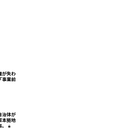
権が失わ
「事業前
自治体が
軍本拠地
事〟