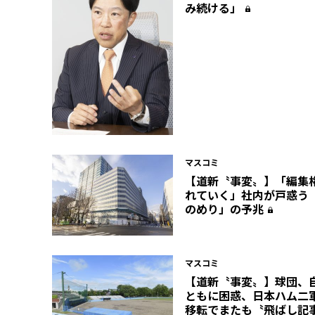
み続ける」
マスコミ
【道新〝事変〟】「編集
れていく」社内が戸惑う
のめり」の予兆
マスコミ
【道新〝事変〟】球団、
ともに困惑、日本ハム二
移転でまたも〝飛ばし記