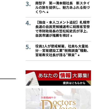
南智子 第一滝本館社長 新スタイ
ルの旅を提供し、魅力あふれる街づ
くりへ
【独自・本人コメント追記】札幌市
長選の自民党候補選考に総務省官僚
で市財政局長の笠松拓史氏が浮上、
自民市議が推薦を検討
役員2人が懲戒解雇、社員も大量処
分…宮坂建設工業“税務調査”騒動、
宮坂寿文社長が語る“顛末”