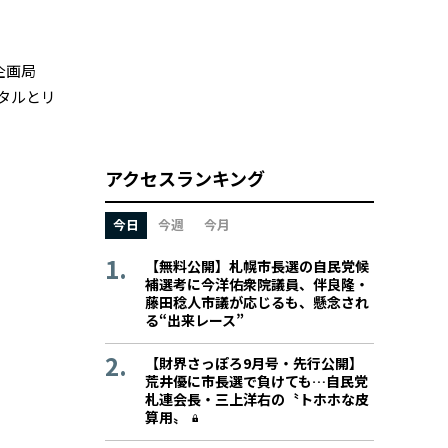
企画局
タルとリ
アクセスランキング
今日
今週
今月
【無料公開】札幌市長選の自民党候
補選考に今洋佑衆院議員、伴良隆・
藤田稔人市議が応じるも、懸念され
る“出来レース”
【財界さっぽろ9月号・先行公開】
荒井優に市長選で負けても…自民党
札連会長・三上洋右の〝トホホな皮
算用〟