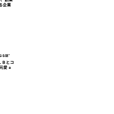
る企業
なる話”
ＬＢとコ
地元愛