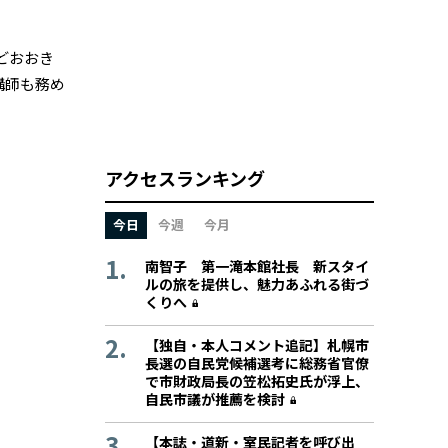
どおおき
講師も務め
アクセスランキング
今日
今週
今月
南智子 第一滝本館社長 新スタイ
ルの旅を提供し、魅力あふれる街づ
くりへ
【独自・本人コメント追記】札幌市
長選の自民党候補選考に総務省官僚
で市財政局長の笠松拓史氏が浮上、
自民市議が推薦を検討
【本誌・道新・室民記者を呼び出