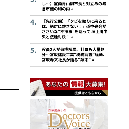
し…】室蘭青山剛市長と対立あの暴
言市議の胸の内
【先行公開】「クビを取りに来ると
は、絶対に許さない！」道中央会が
ささいな“不祥事”を巡ってJA上川中
央と法廷対決！
役員2人が懲戒解雇、社員も大量処
分…宮坂建設工業“税務調査”騒動、
宮坂寿文社長が語る“顛末”