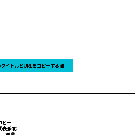
タイトルとURLをコピーする
ロビー
代表兼北
年、創業