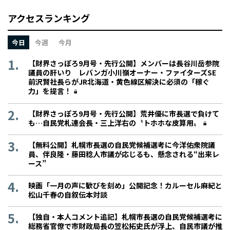
アクセスランキング
今日
今週
今月
【財界さっぽろ9月号・先行公開】メンバーは長谷川岳参院
議員の肝いり レバンガ小川嶺オーナー・ファイターズSE
前沢賢社長らがJR北海道・黄色線区解決に必須の「稼ぐ
力」を提言！
【財界さっぽろ9月号・先行公開】荒井優に市長選で負けて
も…自民党札連会長・三上洋右の〝トホホな皮算用〟
【無料公開】札幌市長選の自民党候補選考に今洋佑衆院議
員、伴良隆・藤田稔人市議が応じるも、懸念される“出来レ
ース”
映画「一月の声に歓びを刻め」公開記念！カルーセル麻紀と
松山千春の自叙伝本対談
【独自・本人コメント追記】札幌市長選の自民党候補選考に
総務省官僚で市財政局長の笠松拓史氏が浮上、自民市議が推