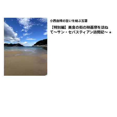
小西由稀の旨いを結ぶ玉箒
【特別編】美食の街の映画祭を訪ね
て〜サン・セバスティアン訪問記～