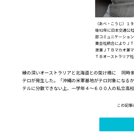
（あべ・こうじ）１９
後92年に日本交通公
部コミュニケーション
業会社統合によりＪＴ
港兼ＪＴＢマカオ兼マ
ＴＢオーストラリア社
縁の深いオーストラリアと北海道との架け橋に 同時
テロが発生した。「沖縄の米軍基地がテロ対象になる
テルに分散できない上、一学年４～６００人の私立高校
この記事