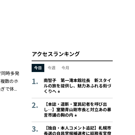
アクセスランキング
今日
今週
今月
で同時多発
南智子 第一滝本館社長 新スタイ
は複数のホ
ルの旅を提供し、魅力あふれる街づ
体...
くりへ
【本誌・道新・室民記者を呼び出
し…】室蘭青山剛市長と対立あの暴
言市議の胸の内
【独自・本人コメント追記】札幌市
長選の自民党候補選考に総務省官僚