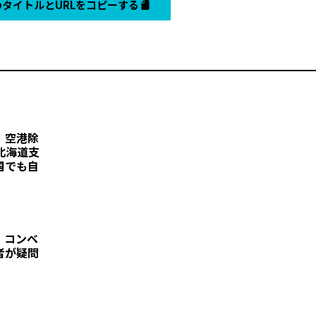
タイトルとURLをコピーする
、空港除
北海道支
国でも自
、コンベ
者が疑問