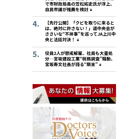
で市財政局長の笠松拓史氏が浮上、
自民市議が推薦を検討
【先行公開】「クビを取りに来ると
は、絶対に許さない！」道中央会が
ささいな“不祥事”を巡ってJA上川中
央と法廷対決！
役員2人が懲戒解雇、社員も大量処
分…宮坂建設工業“税務調査”騒動、
宮坂寿文社長が語る“顛末”