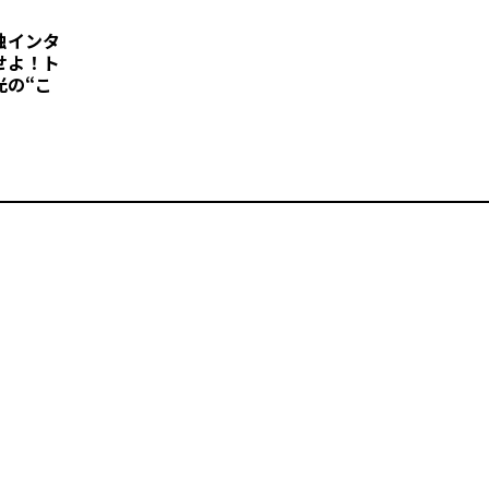
独インタ
せよ！ト
光の“こ