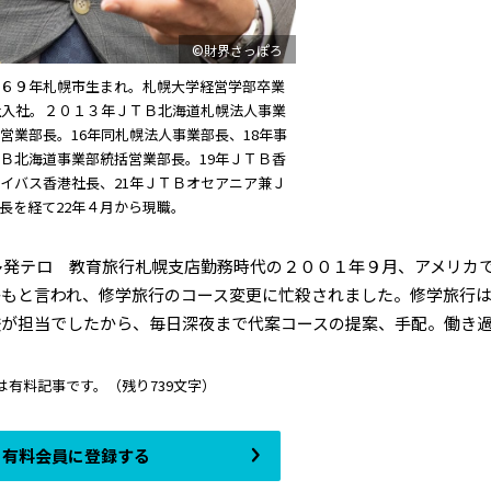
©財界さっぽろ
６９年札幌市生まれ。札幌大学経営学部卒業
社入社。２０１３年ＪＴＢ北海道札幌法人事業
営業部長。16年同札幌法人事業部長、18年事
Ｂ北海道事業部統括営業部長。19年ＪＴＢ香
イバス香港社長、21年ＪＴＢオセアニア兼Ｊ
長を経て22年４月から現職。
多発テロ 教育旅行札幌支店勤務時代の２００１年９月、アメリカ
かもと言われ、修学旅行のコース変更に忙殺されました。修学旅行
が担当でしたから、毎日深夜まで代案コースの提案、手配。働き過ぎで
は有料記事です。
（残り739文字）
有料会員に登録する