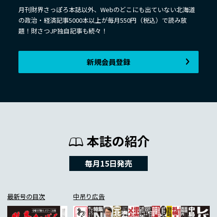
月刊財界さっぽろ本誌以外、Webのどこにも出ていない北海道
の政治・経済記事5000本以上が毎月550円（税込）で読み放
題！財さつJP独自記事も続々！
新規会員登録
本誌の紹介
毎月15日発売
最新号の目次
中吊り広告