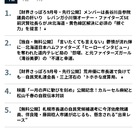
【財界さっぽろ9月号・先行公開】メンバーは長谷川岳参院
議員の肝いり レバンガ小川嶺オーナー・ファイターズSE
前沢賢社長らがJR北海道・黄色線区解決に必須の「稼ぐ
力」を提言！
【独自・無料公開】「言いたくても言えない」鬱憤が流れ弾
に…北海道日本ハムファイターズ「ヒーローインタビュー」
を奪われた道内テレビ局の〝怨嗟〟と元ファイターズガール
（滝谷美夢）の〝不運と幸運〟
【財界さっぽろ9月号・先行公開】荒井優に市長選で負けて
も…自民党札連会長・三上洋右の〝トホホな皮算用〟
映画「一月の声に歓びを刻め」公開記念！カルーセル麻紀と
松山千春の自叙伝本対談
【無料公開】札幌市長選の自民党候補選考に今洋佑衆院議
員、伴良隆・藤田稔人市議が応じるも、懸念される“出来レ
ース”