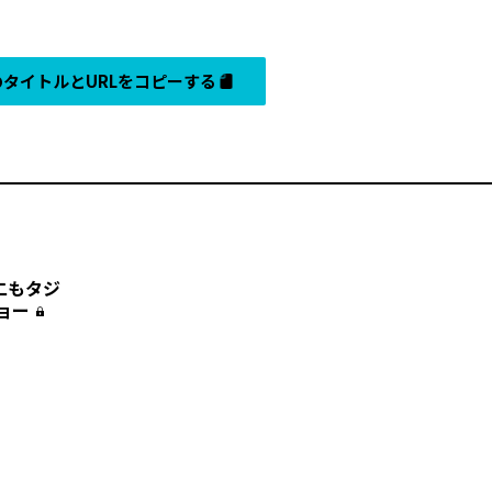
タイトルとURLをコピーする
二もタジ
ョー