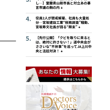
し…】室蘭青山剛市長と対立あの暴
言市議の胸の内
役員2人が懲戒解雇、社員も大量処
分…宮坂建設工業“税務調査”騒動、
宮坂寿文社長が語る“顛末”
【先行公開】「クビを取りに来ると
は、絶対に許さない！」道中央会が
ささいな“不祥事”を巡ってJA上川中
央と法廷対決！