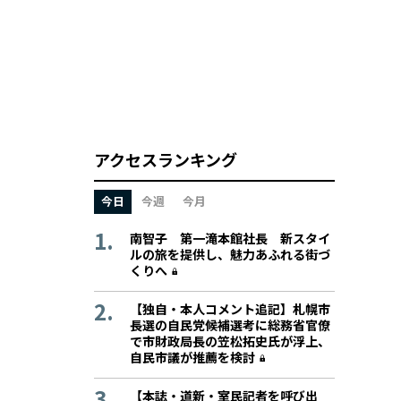
アクセスランキング
今日
今週
今月
南智子 第一滝本館社長 新スタイ
ルの旅を提供し、魅力あふれる街づ
くりへ
【独自・本人コメント追記】札幌市
長選の自民党候補選考に総務省官僚
で市財政局長の笠松拓史氏が浮上、
自民市議が推薦を検討
【本誌・道新・室民記者を呼び出