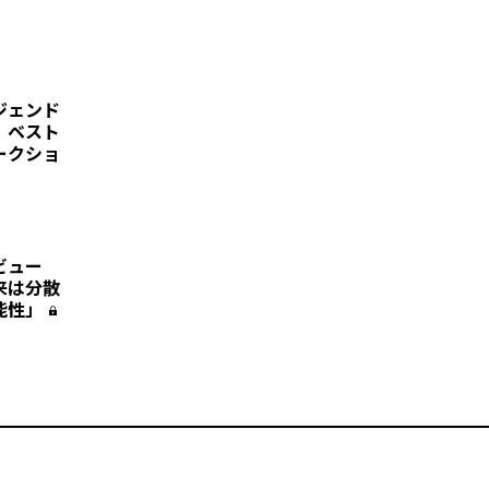
ジェンド
、ベスト
ークショ
ビュー
来は分散
能性」