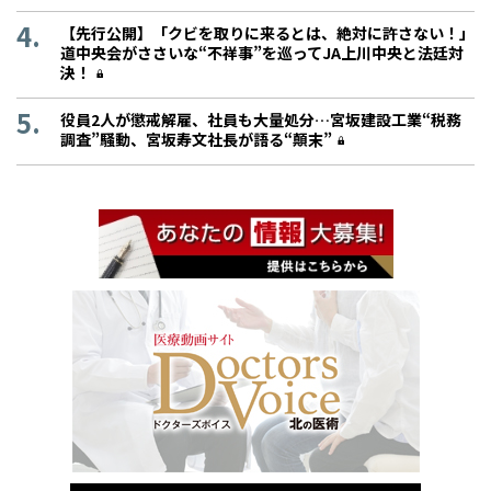
【先行公開】「クビを取りに来るとは、絶対に許さない！」
道中央会がささいな“不祥事”を巡ってJA上川中央と法廷対
決！
役員2人が懲戒解雇、社員も大量処分…宮坂建設工業“税務
調査”騒動、宮坂寿文社長が語る“顛末”