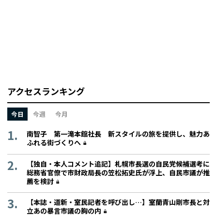
アクセスランキング
今日
今週
今月
南智子 第一滝本館社長 新スタイルの旅を提供し、魅力あ
ふれる街づくりへ
【独自・本人コメント追記】札幌市長選の自民党候補選考に
総務省官僚で市財政局長の笠松拓史氏が浮上、自民市議が推
薦を検討
【本誌・道新・室民記者を呼び出し…】室蘭青山剛市長と対
立あの暴言市議の胸の内