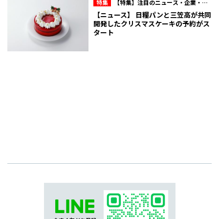
特集
【特集】注目のニュース・企業・人
物
【ニュース】 日糧パンと三笠高が共同
開発したクリスマスケーキの予約がス
タート