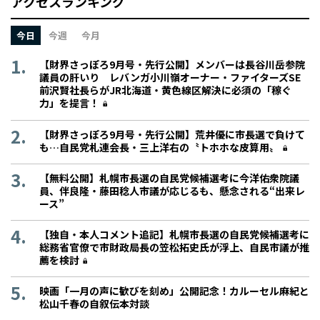
アクセスランキング
今日
今週
今月
【財界さっぽろ9月号・先行公開】メンバーは長谷川岳参院
議員の肝いり レバンガ小川嶺オーナー・ファイターズSE
前沢賢社長らがJR北海道・黄色線区解決に必須の「稼ぐ
力」を提言！
【財界さっぽろ9月号・先行公開】荒井優に市長選で負けて
も…自民党札連会長・三上洋右の〝トホホな皮算用〟
【無料公開】札幌市長選の自民党候補選考に今洋佑衆院議
員、伴良隆・藤田稔人市議が応じるも、懸念される“出来レ
ース”
【独自・本人コメント追記】札幌市長選の自民党候補選考に
総務省官僚で市財政局長の笠松拓史氏が浮上、自民市議が推
薦を検討
映画「一月の声に歓びを刻め」公開記念！カルーセル麻紀と
松山千春の自叙伝本対談