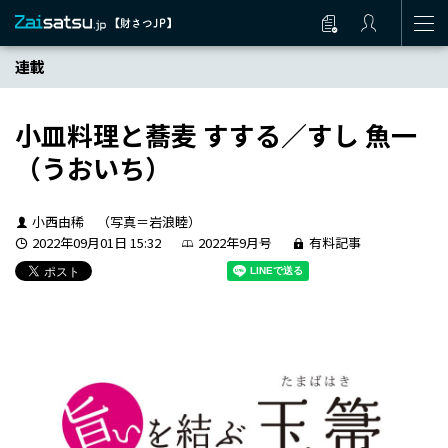
連載
小皿料理と蕎麦 すする／すし 魚一
（うおいち）
小西由稀 （写真＝岩浪睦）
2022年09月01日 15:32
2022年9月号
有料記事