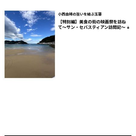
小西由稀の旨いを結ぶ玉箒
【特別編】美食の街の映画祭を訪ね
て〜サン・セバスティアン訪問記～