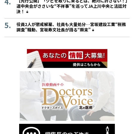
【先行公開】「クビを取りに来るとは、絶対に許さない！」
道中央会がささいな“不祥事”を巡ってJA上川中央と法廷対
決！
役員2人が懲戒解雇、社員も大量処分…宮坂建設工業“税務
調査”騒動、宮坂寿文社長が語る“顛末”