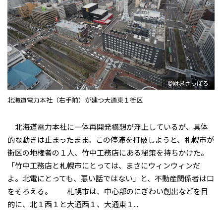
©財界さっぽろ
北海道電力本社（右手前）が建つ大通東１街区
北海道電力本社に一体再開発構想が浮上しているが、具体
的な動きは止まったまま。この停滞を打破しようと、札幌市が
街区の地権者の１人、竹中工務店にある秘策を持ちかけた。
「竹中工務店と札幌市にとっては、まさにウィンウィンだ
よ。北電にとっても、悪い話ではない」と、不動産関係者は口
をそろえる。 札幌市は、中心部のにぎわい創出などを目
的に、北１西１と大通西１、大通東１...