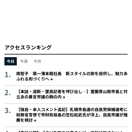
アクセスランキング
今日
今週
今月
南智子 第一滝本館社長 新スタイルの旅を提供し、魅力あ
ふれる街づくりへ
【本誌・道新・室民記者を呼び出し…】室蘭青山剛市長と対
立あの暴言市議の胸の内
【独自・本人コメント追記】札幌市長選の自民党候補選考に
総務省官僚で市財政局長の笠松拓史氏が浮上、自民市議が推
薦を検討