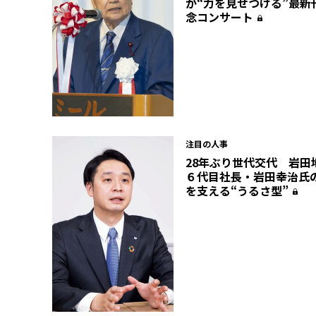
が“力を見せつける”最新
念コンサート
注目の人事
28年ぶり世代交代 岩田
６代目社長・岩田幸治氏
を支える“うるさ型”