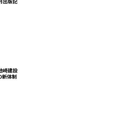
刊出版記
地崎建設
の新体制