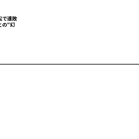
訟で連敗
との“幻