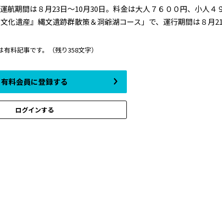
航期間は８月23日～10月30日。料金は大人７６００円、小人４
化遺産』縄文遺跡群散策＆洞爺湖コース」で、運行期間は８月21日～
は有料記事です。
（残り358文字）
有料会員に登録する
ログインする