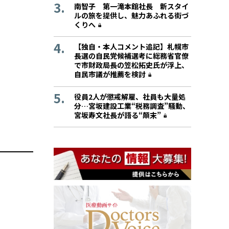
南智子 第一滝本館社長 新スタイ
ルの旅を提供し、魅力あふれる街づ
くりへ
【独自・本人コメント追記】札幌市
長選の自民党候補選考に総務省官僚
で市財政局長の笠松拓史氏が浮上、
自民市議が推薦を検討
役員2人が懲戒解雇、社員も大量処
分…宮坂建設工業“税務調査”騒動、
宮坂寿文社長が語る“顛末”