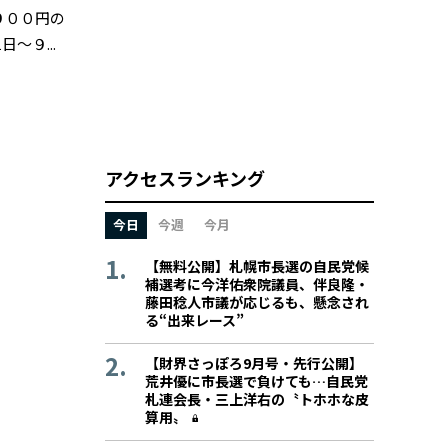
９００円の
９...
アクセスランキング
今日
今週
今月
【無料公開】札幌市長選の自民党候
補選考に今洋佑衆院議員、伴良隆・
藤田稔人市議が応じるも、懸念され
る“出来レース”
【財界さっぽろ9月号・先行公開】
荒井優に市長選で負けても…自民党
札連会長・三上洋右の〝トホホな皮
算用〟