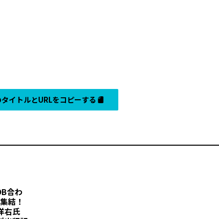
タイトルとURLをコピーする
B合わ
大集結！
洋右氏