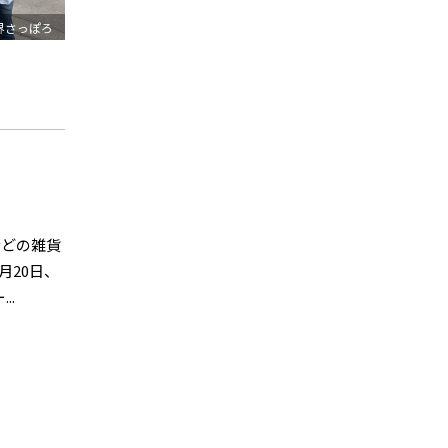
界さっぽろ
などの雑貨
月20日、
..