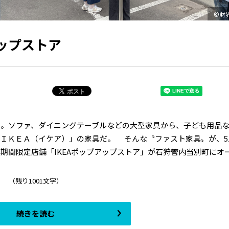
©財
ップストア
。ソファ、ダイニングテーブルなどの大型家具から、子ども用品
ＩＫＥＡ（イケア）」の家具だ。 そんな〝ファスト家具〟が、5
間限定店舗「IKEAポップアップストア」が石狩管内当別町にオー.
（残り1001文字）
続きを読む