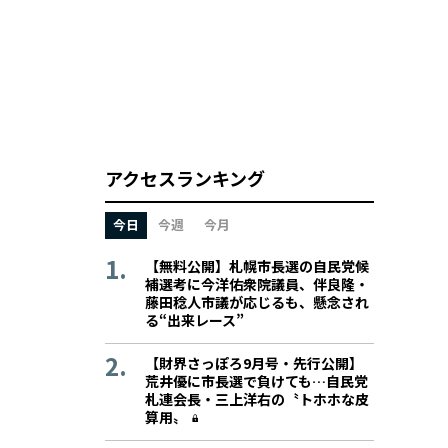
アクセスランキング
今日
今週
今月
【無料公開】札幌市長選の自民党候
補選考に今洋佑衆院議員、伴良隆・
藤田稔人市議が応じるも、懸念され
る“出来レース”
【財界さっぽろ9月号・先行公開】
荒井優に市長選で負けても…自民党
札連会長・三上洋右の〝トホホな皮
算用〟