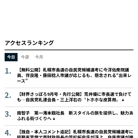
アクセスランキング
今日
今週
今月
【無料公開】札幌市長選の自民党候補選考に今洋佑衆院議
員、伴良隆・藤田稔人市議が応じるも、懸念される“出来レ
ース”
【財界さっぽろ9月号・先行公開】荒井優に市長選で負けて
も…自民党札連会長・三上洋右の〝トホホな皮算用〟
南智子 第一滝本館社長 新スタイルの旅を提供し、魅力あ
ふれる街づくりへ
【独自・本人コメント追記】札幌市長選の自民党候補選考に
総務省官僚で市財政局長の笠松拓史氏が浮上、自民市議が推