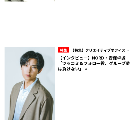
特集
【特集】クリエイティブオフィスキ
ュー所属・NORD 10周年の現在地
【インタビュー】NORD・安保卓城
「ツッコミ＆フォロー役、グループ愛
は負けない」