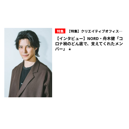
特集
【特集】クリエイティブオフィスキ
ュー所属・NORD 10周年の現在地
【インタビュー】NORD・舟木健「コ
ロナ禍のどん底で、支えてくれたメン
バー」