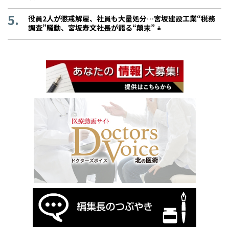
役員2人が懲戒解雇、社員も大量処分…宮坂建設工業“税務
調査”騒動、宮坂寿文社長が語る“顛末”