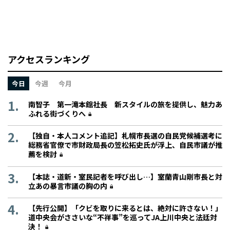
アクセスランキング
今日
今週
今月
南智子 第一滝本館社長 新スタイルの旅を提供し、魅力あ
ふれる街づくりへ
【独自・本人コメント追記】札幌市長選の自民党候補選考に
総務省官僚で市財政局長の笠松拓史氏が浮上、自民市議が推
薦を検討
【本誌・道新・室民記者を呼び出し…】室蘭青山剛市長と対
立あの暴言市議の胸の内
【先行公開】「クビを取りに来るとは、絶対に許さない！」
道中央会がささいな“不祥事”を巡ってJA上川中央と法廷対
決！