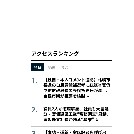
アクセスランキング
今日
今週
今月
【独自・本人コメント追記】札幌市
長選の自民党候補選考に総務省官僚
で市財政局長の笠松拓史氏が浮上、
自民市議が推薦を検討
役員2人が懲戒解雇、社員も大量処
分…宮坂建設工業“税務調査”騒動、
宮坂寿文社長が語る“顛末”
【本誌・道新・室民記者を呼び出