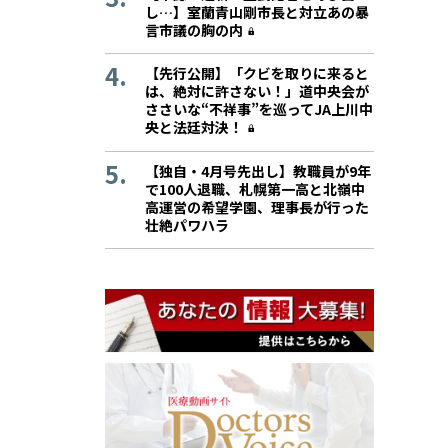
し…】室蘭青山剛市長と対立あの暴
言市議の胸の内
【先行公開】「クビを取りに来ると
は、絶対に許さない！」道中央会が
ささいな“不祥事”を巡ってJA上川中
央と法廷対決！
【独自・4月号先出し】教職員が9年
で100人退職、札幌第一高と北嶺中
高運営の希望学園、理事長が行った
壮絶パワハラ