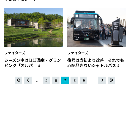
ファイターズ
ファイターズ
シーズン中はほぼ満室・グラン
復帰は当初より改善 それでも
ピング「オルパ」
心配尽きないシャトルバス
«
«
...
5
6
7
8
9
...
»
最
先頭
後 »