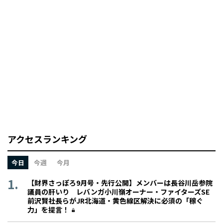
アクセスランキング
今日
今週
今月
【財界さっぽろ9月号・先行公開】メンバーは長谷川岳参院
議員の肝いり レバンガ小川嶺オーナー・ファイターズSE
前沢賢社長らがJR北海道・黄色線区解決に必須の「稼ぐ
力」を提言！