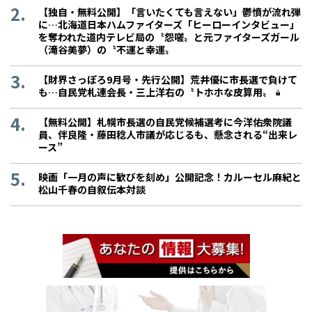
【独自・無料公開】「言いたくても言えない」鬱憤が流れ弾
に…北海道日本ハムファイターズ「ヒーローインタビュー」
を奪われた道内テレビ局の〝怨嗟〟と元ファイターズガール
（滝谷美夢）の〝不運と幸運〟
【財界さっぽろ9月号・先行公開】荒井優に市長選で負けて
も…自民党札連会長・三上洋右の〝トホホな皮算用〟
【無料公開】札幌市長選の自民党候補選考に今洋佑衆院議
員、伴良隆・藤田稔人市議が応じるも、懸念される“出来レ
ース”
映画「一月の声に歓びを刻め」公開記念！カルーセル麻紀と
松山千春の自叙伝本対談