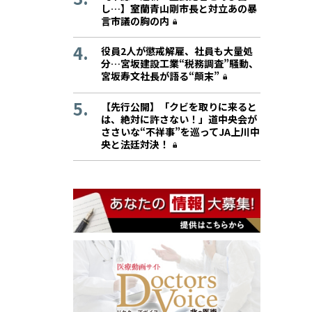
し…】室蘭青山剛市長と対立あの暴
言市議の胸の内
役員2人が懲戒解雇、社員も大量処
分…宮坂建設工業“税務調査”騒動、
宮坂寿文社長が語る“顛末”
【先行公開】「クビを取りに来ると
は、絶対に許さない！」道中央会が
ささいな“不祥事”を巡ってJA上川中
央と法廷対決！