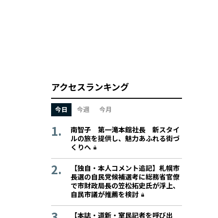
アクセスランキング
今日
今週
今月
南智子 第一滝本館社長 新スタイ
ルの旅を提供し、魅力あふれる街づ
くりへ
【独自・本人コメント追記】札幌市
長選の自民党候補選考に総務省官僚
で市財政局長の笠松拓史氏が浮上、
自民市議が推薦を検討
【本誌・道新・室民記者を呼び出