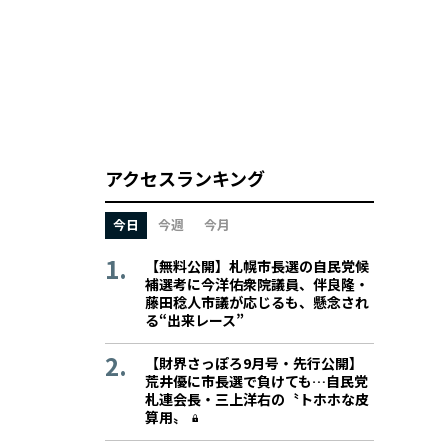
アクセスランキング
今日
今週
今月
【無料公開】札幌市長選の自民党候
補選考に今洋佑衆院議員、伴良隆・
藤田稔人市議が応じるも、懸念され
る“出来レース”
【財界さっぽろ9月号・先行公開】
荒井優に市長選で負けても…自民党
札連会長・三上洋右の〝トホホな皮
算用〟