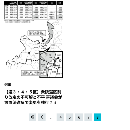
選挙
【道３・４・５区】衆院選区割
り改定の不可解と不平 審議会が
設置法違反で変更を強行？
«
«
...
4
5
6
7
8
先頭