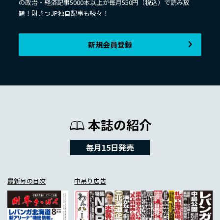
の政治・経済記事5000本以上が毎月550円（税込）で読み放
題！財さつJP独自記事も続々！
新規会員登録
本誌の紹介
毎月15日発売
最新号の目次
中吊り広告