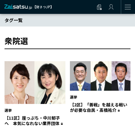
タグ一覧
衆院選
選挙
【2区】「善戦」を越える戦い
が必要な自民・髙橋祐介
選挙
【11区】崖っぷち・中川郁子
へ 本気になれない業界団体