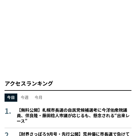
アクセスランキング
今日
今週
今月
【無料公開】札幌市長選の自民党候補選考に今洋佑衆院議
員、伴良隆・藤田稔人市議が応じるも、懸念される“出来レ
ース”
【財界さっぽろ9月号・先行公開】荒井優に市長選で負けて