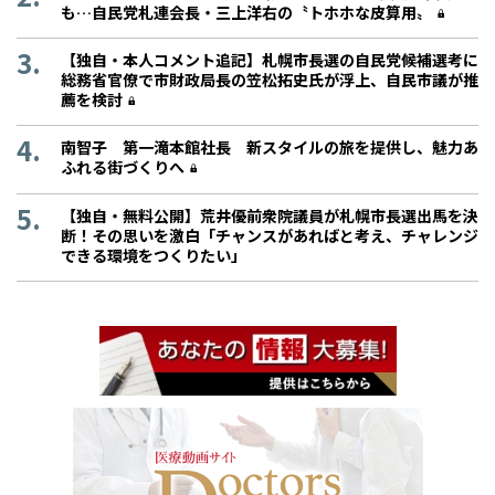
も…自民党札連会長・三上洋右の〝トホホな皮算用〟
【独自・本人コメント追記】札幌市長選の自民党候補選考に
総務省官僚で市財政局長の笠松拓史氏が浮上、自民市議が推
薦を検討
南智子 第一滝本館社長 新スタイルの旅を提供し、魅力あ
ふれる街づくりへ
【独自・無料公開】荒井優前衆院議員が札幌市長選出馬を決
断！その思いを激白「チャンスがあればと考え、チャレンジ
できる環境をつくりたい」