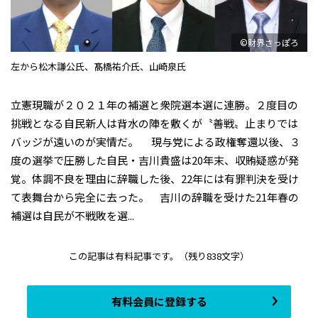
©財界さっぽろ
左から松木謙公氏、髙橋祐介氏、山崎泉氏
立憲現職が２０２１年の補選と衆院選本選に連勝。２度目の
挑戦となる自民新人は背水の陣を敷くが〝善戦〟止まりでは
バッジが遠いのが実情だ。 現与党による政権奪還以後、３
度の選挙で圧勝した自民・吉川貴盛は20年末、収賄疑惑が発
覚。体調不良を理由に辞職した後、22年には有罪判決を受け
て表舞台から完全に去った。 吉川の辞職を受けた21年春の
補選は自民が不戦敗を選...
この記事は有料記事です。
（残り838文字）
有料会員に登録する