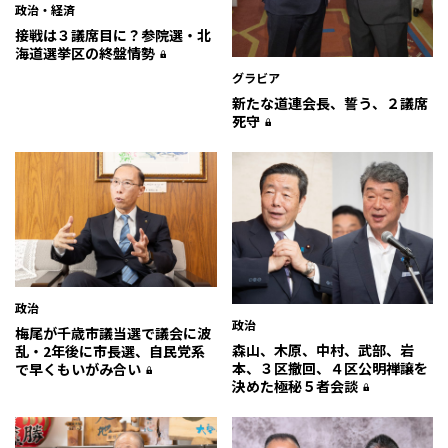
政治・経済
接戦は３議席目に？参院選・北
海道選挙区の終盤情勢
グラビア
新たな道連会長、誓う、２議席
死守
政治
政治
梅尾が千歳市議当選で議会に波
森山、木原、中村、武部、岩
乱・2年後に市長選、自民党系
本、３区撤回、４区公明禅譲を
で早くもいがみ合い
決めた極秘５者会談