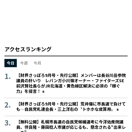
アクセスランキング
今日
今週
今月
【財界さっぽろ9月号・先行公開】メンバーは長谷川岳参院
議員の肝いり レバンガ小川嶺オーナー・ファイターズSE
前沢賢社長らがJR北海道・黄色線区解決に必須の「稼ぐ
力」を提言！
【財界さっぽろ9月号・先行公開】荒井優に市長選で負けて
も…自民党札連会長・三上洋右の〝トホホな皮算用〟
【無料公開】札幌市長選の自民党候補選考に今洋佑衆院議
員、伴良隆・藤田稔人市議が応じるも、懸念される“出来レ