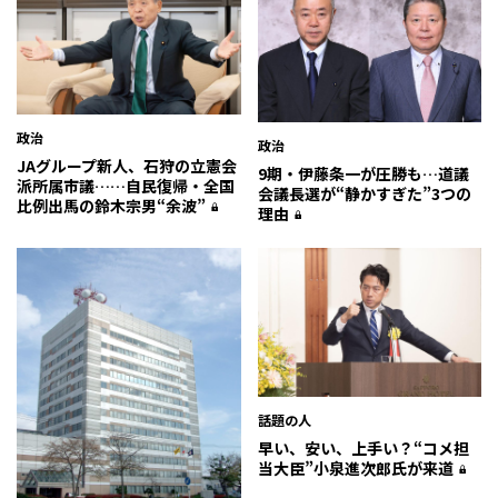
政治
政治
JAグループ新人、石狩の立憲会
9期・伊藤条一が圧勝も…道議
派所属市議……自民復帰・全国
会議長選が“静かすぎた”3つの
比例出馬の鈴木宗男“余波”
理由
話題の人
早い、安い、上手い？――“コメ担
当大臣”小泉進次郎氏が来道