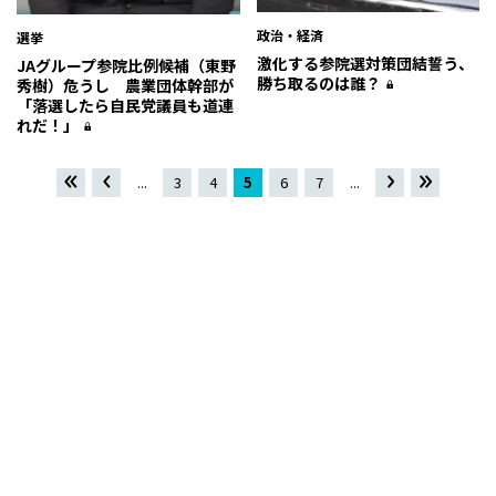
政治・経済
選挙
激化する参院選対策――団結誓う、
JAグループ参院比例候補（東野
勝ち取るのは誰？――
秀樹）危うし 農業団体幹部が
「落選したら自民党議員も道連
れだ！」
«
«
...
3
4
5
6
7
...
»
最
先頭
後 »