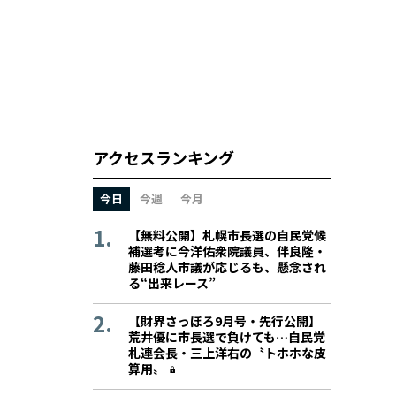
アクセスランキング
今日
今週
今月
【無料公開】札幌市長選の自民党候
補選考に今洋佑衆院議員、伴良隆・
藤田稔人市議が応じるも、懸念され
る“出来レース”
【財界さっぽろ9月号・先行公開】
荒井優に市長選で負けても…自民党
札連会長・三上洋右の〝トホホな皮
算用〟