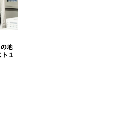
超の地
スト１