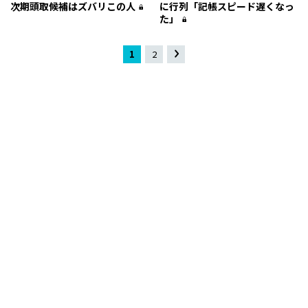
次期頭取候補はズバリこの人
に行列「記帳スピード遅くなっ
た」
1
2
»