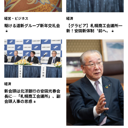
経営・ビジネス
経済
駆ける――道新グループ新年交礼会――
【グラビア】札幌商工会議所一
新！安田新体制〝前へ〟
経済
新会頭は北洋銀行の安田光春会
長に…「札幌商工会議所」、副
会頭人事の思惑