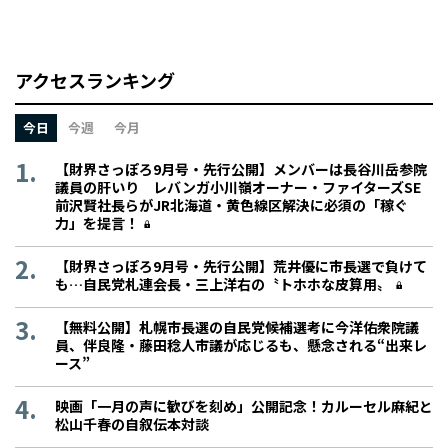
アクセスランキング
今日
今週
今月
【財界さっぽろ9月号・先行公開】メンバーは長谷川岳参院
議員の肝いり レバンガ小川嶺オーナー・ファイターズSE
前沢賢社長らがJR北海道・黄色線区解決に必須の「稼ぐ
力」を提言！
【財界さっぽろ9月号・先行公開】荒井優に市長選で負けて
も…自民党札連会長・三上洋右の〝トホホな皮算用〟
【無料公開】札幌市長選の自民党候補選考に今洋佑衆院議
員、伴良隆・藤田稔人市議が応じるも、懸念される“出来レ
ース”
映画「一月の声に歓びを刻め」公開記念！カルーセル麻紀と
松山千春の自叙伝本対談