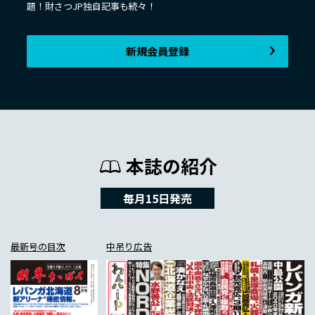
題！財さつJP独自記事も続々！
新規会員登録
本誌の紹介
毎月15日発売
最新号の目次
中吊り広告