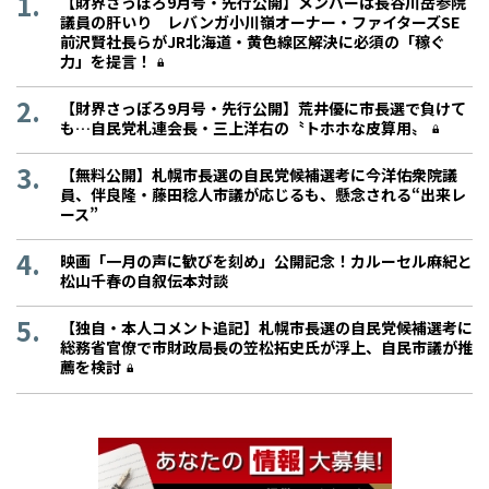
【財界さっぽろ9月号・先行公開】メンバーは長谷川岳参院
議員の肝いり レバンガ小川嶺オーナー・ファイターズSE
前沢賢社長らがJR北海道・黄色線区解決に必須の「稼ぐ
力」を提言！
【財界さっぽろ9月号・先行公開】荒井優に市長選で負けて
も…自民党札連会長・三上洋右の〝トホホな皮算用〟
【無料公開】札幌市長選の自民党候補選考に今洋佑衆院議
員、伴良隆・藤田稔人市議が応じるも、懸念される“出来レ
ース”
映画「一月の声に歓びを刻め」公開記念！カルーセル麻紀と
松山千春の自叙伝本対談
【独自・本人コメント追記】札幌市長選の自民党候補選考に
総務省官僚で市財政局長の笠松拓史氏が浮上、自民市議が推
薦を検討