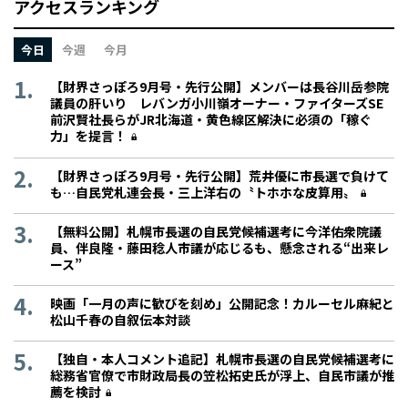
アクセスランキング
今日
今週
今月
【財界さっぽろ9月号・先行公開】メンバーは長谷川岳参院
議員の肝いり レバンガ小川嶺オーナー・ファイターズSE
前沢賢社長らがJR北海道・黄色線区解決に必須の「稼ぐ
力」を提言！
【財界さっぽろ9月号・先行公開】荒井優に市長選で負けて
も…自民党札連会長・三上洋右の〝トホホな皮算用〟
【無料公開】札幌市長選の自民党候補選考に今洋佑衆院議
員、伴良隆・藤田稔人市議が応じるも、懸念される“出来レ
ース”
映画「一月の声に歓びを刻め」公開記念！カルーセル麻紀と
松山千春の自叙伝本対談
【独自・本人コメント追記】札幌市長選の自民党候補選考に
総務省官僚で市財政局長の笠松拓史氏が浮上、自民市議が推
薦を検討