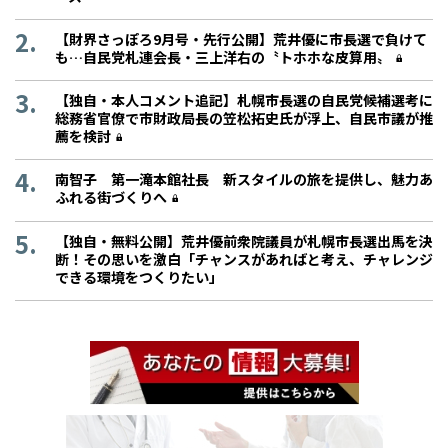
【財界さっぽろ9月号・先行公開】荒井優に市長選で負けて
も…自民党札連会長・三上洋右の〝トホホな皮算用〟
【独自・本人コメント追記】札幌市長選の自民党候補選考に
総務省官僚で市財政局長の笠松拓史氏が浮上、自民市議が推
薦を検討
南智子 第一滝本館社長 新スタイルの旅を提供し、魅力あ
ふれる街づくりへ
【独自・無料公開】荒井優前衆院議員が札幌市長選出馬を決
断！その思いを激白「チャンスがあればと考え、チャレンジ
できる環境をつくりたい」