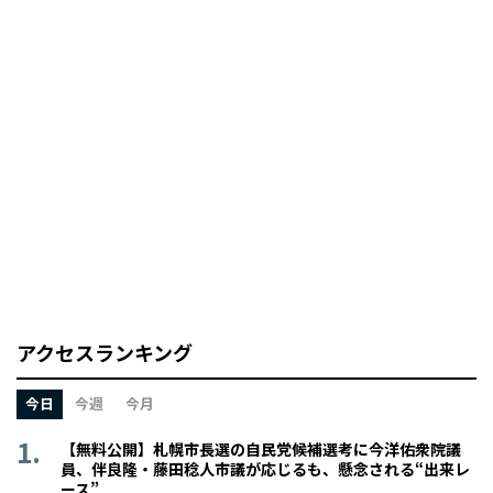
アクセスランキング
今日
今週
今月
【無料公開】札幌市長選の自民党候補選考に今洋佑衆院議
員、伴良隆・藤田稔人市議が応じるも、懸念される“出来レ
ース”