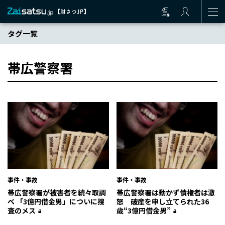
タグ一覧
帯広警察署
事件・事故
事件・事故
帯広警察署が被害者を続々取調
帯広警察署は動かず債権者は激
べ 「3億円借金男」についに捜
怒 破産を申し立てられた36
査のメス
歳“3億円借金男”