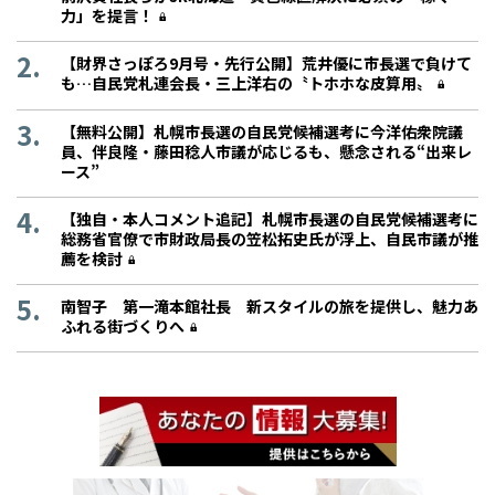
力」を提言！
【財界さっぽろ9月号・先行公開】荒井優に市長選で負けて
も…自民党札連会長・三上洋右の〝トホホな皮算用〟
【無料公開】札幌市長選の自民党候補選考に今洋佑衆院議
員、伴良隆・藤田稔人市議が応じるも、懸念される“出来レ
ース”
【独自・本人コメント追記】札幌市長選の自民党候補選考に
総務省官僚で市財政局長の笠松拓史氏が浮上、自民市議が推
薦を検討
南智子 第一滝本館社長 新スタイルの旅を提供し、魅力あ
ふれる街づくりへ