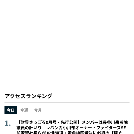
アクセスランキング
今日
今週
今月
【財界さっぽろ9月号・先行公開】メンバーは長谷川岳参院
議員の肝いり レバンガ小川嶺オーナー・ファイターズSE
前沢賢社長らがJR北海道・黄色線区解決に必須の「稼ぐ