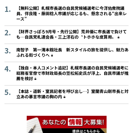
【無料公開】札幌市長選の自民党候補選考に今洋佑衆院議
員、伴良隆・藤田稔人市議が応じるも、懸念される“出来レ
ース”
【財界さっぽろ9月号・先行公開】荒井優に市長選で負けて
も…自民党札連会長・三上洋右の〝トホホな皮算用〟
南智子 第一滝本館社長 新スタイルの旅を提供し、魅力あ
ふれる街づくりへ
【独自・本人コメント追記】札幌市長選の自民党候補選考に
総務省官僚で市財政局長の笠松拓史氏が浮上、自民市議が推
薦を検討
【本誌・道新・室民記者を呼び出し…】室蘭青山剛市長と対
立あの暴言市議の胸の内