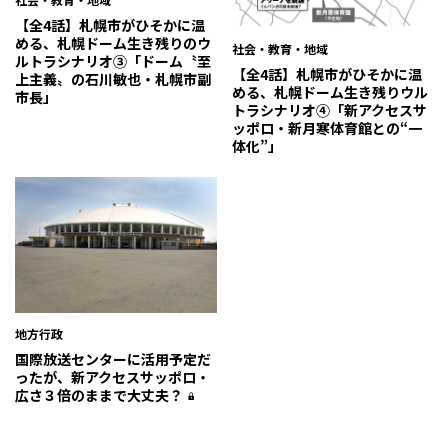
【全4話】札幌市がひそかに温
める、札幌ドーム生き残りのウ
社会・教育・地域
ルトラシナリオ③「ドーム〝至
【全4話】札幌市がひそかに温
上主義〟の石川敏也・札幌市副
める、札幌ドーム生き残りウル
市長」
トラシナリオ④「新アクセスサ
ッポロ・新月寒体育館との“一
体化”」
地方行政
国際放送センターに活用予定だ
ったが、新アクセスサッポロ・
広さ３倍のままで大丈夫？