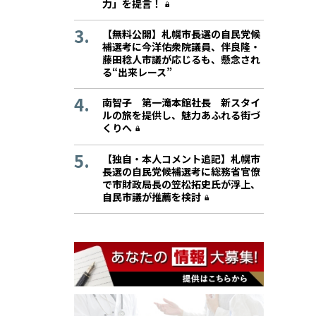
力」を提言！
【無料公開】札幌市長選の自民党候
補選考に今洋佑衆院議員、伴良隆・
藤田稔人市議が応じるも、懸念され
る“出来レース”
南智子 第一滝本館社長 新スタイ
ルの旅を提供し、魅力あふれる街づ
くりへ
【独自・本人コメント追記】札幌市
長選の自民党候補選考に総務省官僚
で市財政局長の笠松拓史氏が浮上、
自民市議が推薦を検討