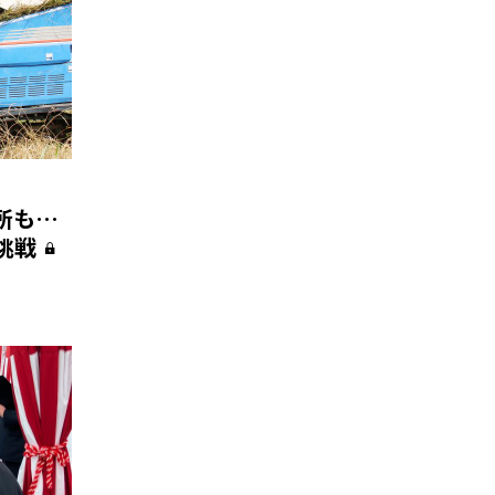
所も…
挑戦