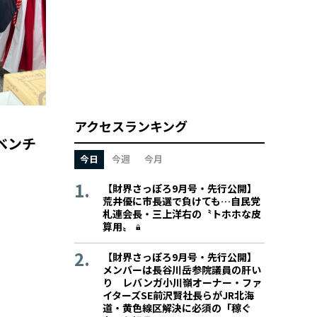
アクセスランキング
ベンチ
今日
今週
今月
【財界さっぽろ9月号・先行公開】
荒井優に市長選で負けても…自民党
札連会長・三上洋右の〝トホホな皮
算用〟
【財界さっぽろ9月号・先行公開】
メンバーは長谷川岳参院議員の肝い
り レバンガ小川嶺オーナー・ファ
イターズSE前沢賢社長らがJR北海
道・黄色線区解決に必須の「稼ぐ