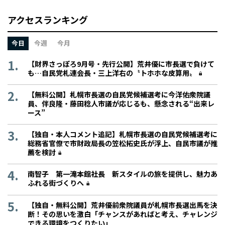
アクセスランキング
今日
今週
今月
【財界さっぽろ9月号・先行公開】荒井優に市長選で負けて
も…自民党札連会長・三上洋右の〝トホホな皮算用〟
【無料公開】札幌市長選の自民党候補選考に今洋佑衆院議
員、伴良隆・藤田稔人市議が応じるも、懸念される“出来レ
ース”
【独自・本人コメント追記】札幌市長選の自民党候補選考に
総務省官僚で市財政局長の笠松拓史氏が浮上、自民市議が推
薦を検討
南智子 第一滝本館社長 新スタイルの旅を提供し、魅力あ
ふれる街づくりへ
【独自・無料公開】荒井優前衆院議員が札幌市長選出馬を決
断！その思いを激白「チャンスがあればと考え、チャレンジ
できる環境をつくりたい」