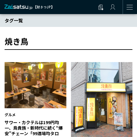
タグ一覧
焼き鳥
グルメ
サワー・カクテルは199円均
一、鳥貴族・新時代に続く“爆
安”チェーン「99酒場均タロ