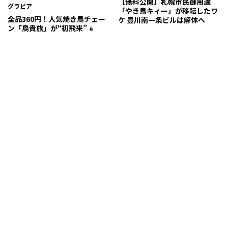
【無料公開】札幌市民御用達
グラビア
「やき鳥キィー」が移転したワ
全品360円！人気焼き鳥チェー
ケ 豊川南一条ビルは解体へ
ン「鳥貴族」が“初飛来”