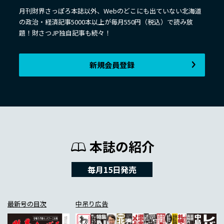
月刊財界さっぽろ本誌以外、Webのどこにも出ていない北海道
の政治・経済記事5000本以上が毎月550円（税込）で読み放
題！財さつJP独自記事も続々！
新規会員登録
本誌の紹介
毎月15日発売
最新号の目次
中吊り広告