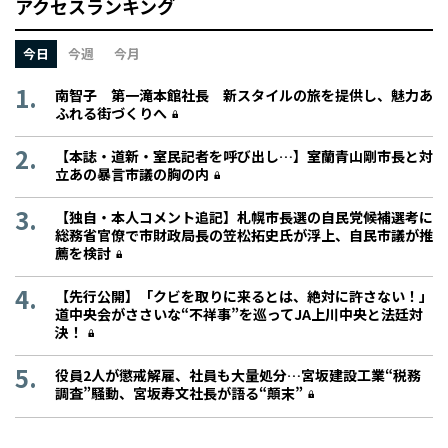
アクセスランキング
今日
今週
今月
南智子 第一滝本館社長 新スタイルの旅を提供し、魅力あ
ふれる街づくりへ
【本誌・道新・室民記者を呼び出し…】室蘭青山剛市長と対
立あの暴言市議の胸の内
【独自・本人コメント追記】札幌市長選の自民党候補選考に
総務省官僚で市財政局長の笠松拓史氏が浮上、自民市議が推
薦を検討
【先行公開】「クビを取りに来るとは、絶対に許さない！」
道中央会がささいな“不祥事”を巡ってJA上川中央と法廷対
決！
役員2人が懲戒解雇、社員も大量処分…宮坂建設工業“税務
調査”騒動、宮坂寿文社長が語る“顛末”