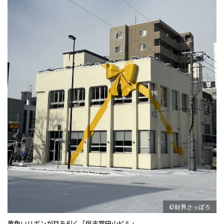
©財界さっぽろ
黄色いリボンが目を引く「恒志堂円山ビル」