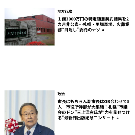
地方行政
１億3000万円の特定随意契約結果を2
カ月非公表…札幌・里塚斎場、火葬業
務“目隠し”委託のナゾ
政治
市長はもちろん副市長はOB合わせて5
人…市役所幹部が大集結！札幌“市議
会のドン”三上洋右氏が“力を見せつけ
る”最新刊出版記念コンサート