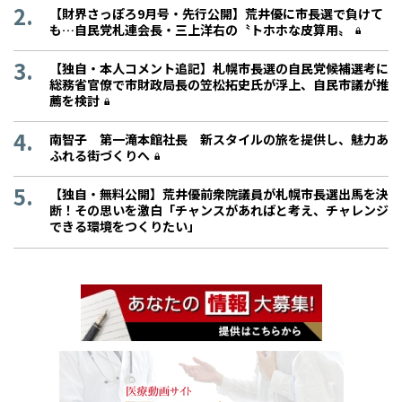
【財界さっぽろ9月号・先行公開】荒井優に市長選で負けて
も…自民党札連会長・三上洋右の〝トホホな皮算用〟
【独自・本人コメント追記】札幌市長選の自民党候補選考に
総務省官僚で市財政局長の笠松拓史氏が浮上、自民市議が推
薦を検討
南智子 第一滝本館社長 新スタイルの旅を提供し、魅力あ
ふれる街づくりへ
【独自・無料公開】荒井優前衆院議員が札幌市長選出馬を決
断！その思いを激白「チャンスがあればと考え、チャレンジ
できる環境をつくりたい」