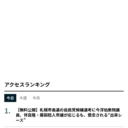
アクセスランキング
今日
今週
今月
【無料公開】札幌市長選の自民党候補選考に今洋佑衆院議
員、伴良隆・藤田稔人市議が応じるも、懸念される“出来レ
ース”